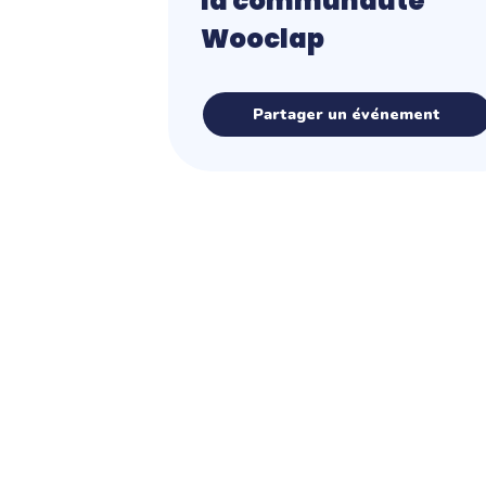
la communauté
Wooclap
Partager un événement