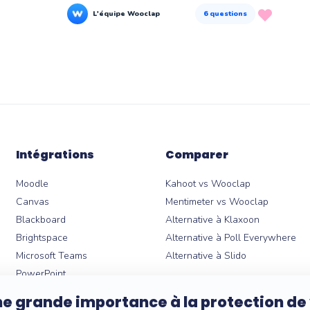
L'équipe Wooclap
6
questions
Intégrations
Comparer
Moodle
Kahoot vs Wooclap
Canvas
Mentimeter vs Wooclap
Blackboard
Alternative à Klaxoon
Brightspace
Alternative à Poll Everywhere
Microsoft Teams
Alternative à Slido
PowerPoint
Google Slides
e grande importance à la protection de
Keynote