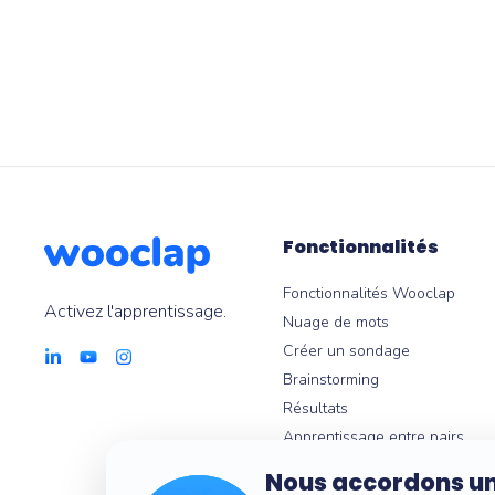
Fonctionnalités
Fonctionnalités Wooclap
Activez l'apprentissage.
Nuage de mots
Créer un sondage
Brainstorming
Résultats
Apprentissage entre pairs
Messages en direct
Nous accordons un
Quiz en ligne