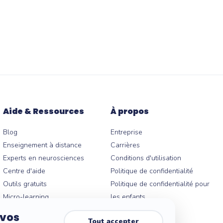
Aide & Ressources
À propos
Blog
Entreprise
Enseignement à distance
Carrières
Experts en neurosciences
Conditions d'utilisation
Centre d'aide
Politique de confidentialité
Outils gratuits
Politique de confidentialité pour
Micro-learning
les enfants
Centre de confiance
 vos
Tout accepter
Accessibilité