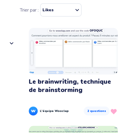
intégrations
tes les idées
Trier par :
Likes
n direct
ue votre audience pense
NOS AUTRES PRODUITS
Wooflash
La pratique active qui ancre
l'apprentissage
Le brainwriting, technique
de brainstorming
L'équipe Wooclap
2
questions