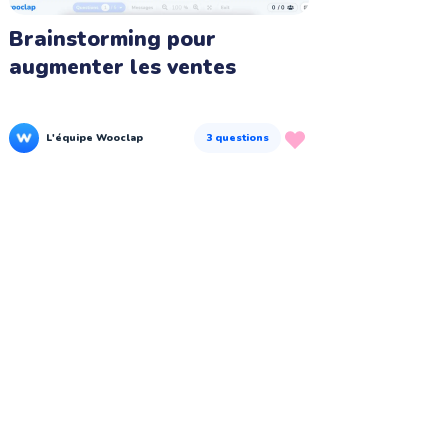
Brainstorming pour
augmenter les ventes
L'équipe Wooclap
3
questions