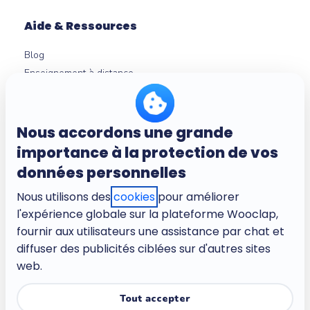
Aide & Ressources
Blog
Enseignement à distance
Experts en neurosciences
Centre d'aide
Outils gratuits
Nous accordons une grande
Micro-learning
importance à la protection de vos
données personnelles
Nous utilisons des
À propos
cookies
pour améliorer
l'expérience globale sur la plateforme Wooclap,
Entreprise
fournir aux utilisateurs une assistance par chat et
Carrières
diffuser des publicités ciblées sur d'autres sites
Conditions d'utilisation
web.
Politique de confidentialité
Politique de confidentialité pour les enfants
Tout accepter