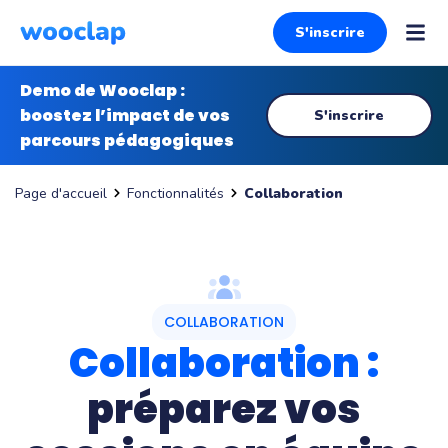
S'inscrire
Demo de Wooclap :
boostez l’impact de vos
S'inscrire
parcours pédagogiques
Fonctionnalités
Collaboration
Page d'accueil
COLLABORATION
Collaboration :
préparez vos