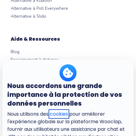
Alternative à Klaxoon
Alternative à Poll Everywhere
Alternative à Slido
Aide & Ressources
Blog
Enseignement à distance
Experts en neurosciences
Centre d'aide
Outils gratuits
Nous accordons une grande
Micro-learning
importance à la protection de vos
données personnelles
Nous utilisons des
cookies
pour améliorer
À propos
l'expérience globale sur la plateforme Wooclap,
Entreprise
fournir aux utilisateurs une assistance par chat et
Carrières