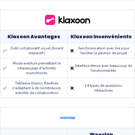
Klaxoon Avantages
Klaxoon Inconvénients
Outil collaboratif visuel (board
Synchronisation avec Jira pour
✅
❌
interactif)
faciliter la gestion de projet
Mode aventure permettant le
Interface dense avec beaucoup de
✅
❌
séquençage d'activités
fonctionnalités
asynchrones
Tableaux blancs flexibles
14 types de questions
✅
❌
s'adaptant à de nombreuses
interactives
activités de collaboration
Wooclap