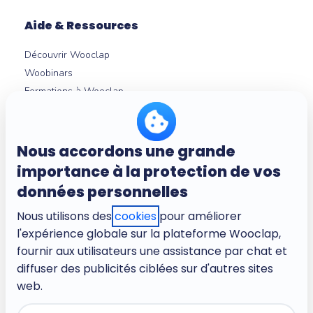
Aide & Ressources
Découvrir Wooclap
Woobinars
Formations à Wooclap
Nouveautés produit
Témoignages
Guides et livres blancs
Nous accordons une grande
Intégrations LMS
importance à la protection de vos
Centre d'aide
données personnelles
Nous utilisons des
cookies
pour améliorer
l'expérience globale sur la plateforme Wooclap,
À propos
fournir aux utilisateurs une assistance par chat et
Entreprise
diffuser des publicités ciblées sur d'autres sites
Carrières
web.
Conditions d'utilisation