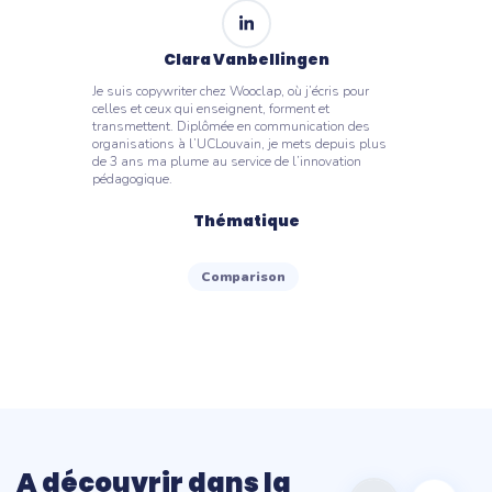
Clara Vanbellingen
Je suis copywriter chez Wooclap, où j’écris pour
celles et ceux qui enseignent, forment et
transmettent. Diplômée en communication des
organisations à l’UCLouvain, je mets depuis plus
de 3 ans ma plume au service de l’innovation
pédagogique.
Thématique
Comparison
A découvrir dans la