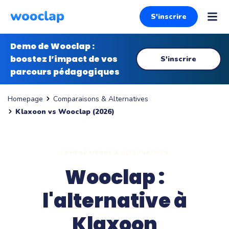
S'inscrire
Demo de Wooclap :
boostez l’impact de vos
S'inscrire
parcours pédagogiques
Comparaisons & Alternatives
Homepage
Klaxoon vs Wooclap (2026)
COMPARAISONS & ALTERNATIVES
Wooclap :
l'alternative à
Klaxoon