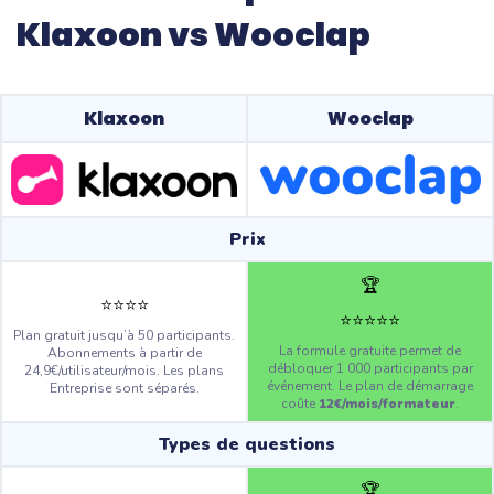
Klaxoon vs Wooclap
Klaxoon
Wooclap
Prix
🏆
⭐️
⭐️
⭐️
⭐️
⭐️
⭐️
⭐️
⭐️
⭐️
Plan gratuit jusqu’à 50 participants.
La formule gratuite permet de
Abonnements à partir de
débloquer 1 000 participants par
24,9€/utilisateur/mois. Les plans
événement. Le plan de démarrage
Entreprise sont séparés.
coûte
12€/mois/formateur
.
Types de questions
🏆