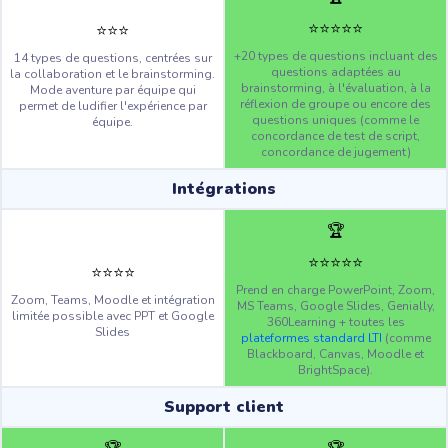
⭐️
⭐️
⭐️
⭐️
⭐️
⭐️
⭐️
⭐️
+20 types de questions incluant des
14 types de questions, centrées sur
questions adaptées au
la collaboration et le brainstorming.
brainstorming, à l'évaluation, à la
Mode aventure par équipe qui
réflexion de groupe ou encore des
permet de ludifier l'expérience par
questions uniques (comme le
équipe.
concordance de test de script,
concordance de jugement)
Intégrations
🏆
⭐️
⭐️
⭐️
⭐️
⭐️
⭐️
⭐️
⭐️
⭐️
Prend en charge PowerPoint, Zoom,
Zoom, Teams, Moodle et intégration
MS Teams, Google Slides, Genially,
limitée possible avec PPT et Google
360Learning + toutes les
Slides
plateformes standard LTI
(comme
Blackboard, Canvas, Moodle et
BrightSpace).
Support client