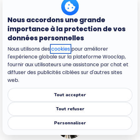
Qu'est-ce que la Nouvelle Science de
l'Apprentissage ?
Nous accordons une grande
La Nouvelle Science de l'Apprentissage est une matrice de
importance à la protection de vos
recherche issue d'un article scientifique publié en 2009
données personnelles
intitulé
« Foundations for a New Science of Learning »
par
Meltzoff, Kuhl, Movellan et Sejnowski
dans la revue
Nous utilisons des
cookies
pour améliorer
Science. La matrice rassemble des découvertes en
l'expérience globale sur la plateforme Wooclap,
neurosciences cognitives, en psychologie, en
fournir aux utilisateurs une assistance par chat et
développement et dans l'éducation. Son objectif : façonner
un meilleur enseignement basé sur ce que nous savons du
diffuser des publicités ciblées sur d'autres sites
cerveau.
web.
Tout accepter
Auteur(e)
Tout refuser
Personnaliser