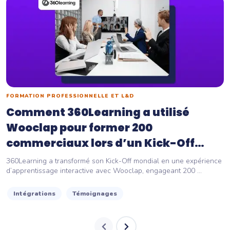
FORMATION PROFESSIONNELLE ET L&D
Comment 360Learning a utilisé
Wooclap pour former 200
commerciaux lors d’un Kick-Off
virtuel...
360Learning a transformé son Kick-Off mondial en une expérience
d’apprentissage interactive avec Wooclap, engageant 200 ...
Intégrations
Témoignages