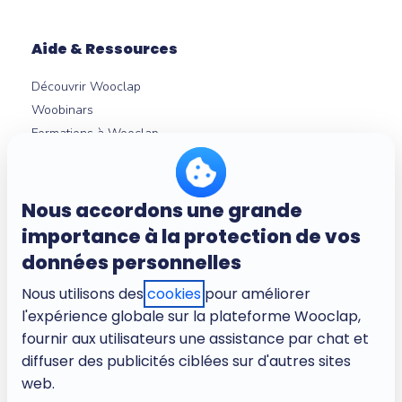
Aide & Ressources
Découvrir Wooclap
Woobinars
Formations à Wooclap
Nouveautés produit
Témoignages
Guides et livres blancs
Nous accordons une grande
Intégrations LMS
importance à la protection de vos
Centre d'aide
données personnelles
Nous utilisons des
cookies
pour améliorer
l'expérience globale sur la plateforme Wooclap,
À propos
fournir aux utilisateurs une assistance par chat et
Entreprise
diffuser des publicités ciblées sur d'autres sites
Carrières
web.
Conditions d'utilisation