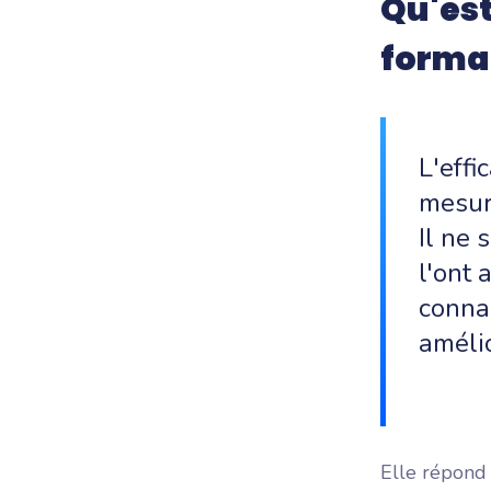
Qu'est
format
L'effi
mesur
Il ne 
l'ont 
conna
améli
Elle répond