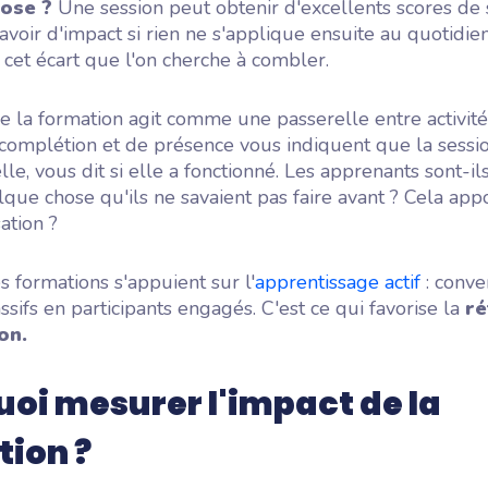
ose ?
Une session peut obtenir d'excellents scores de s
avoir d'impact si rien ne s'applique ensuite au quotidien
cet écart que l'on cherche à combler.
 de la formation agit comme une passerelle entre activité
complétion et de présence vous indiquent que la sessio
 elle, vous dit si elle a fonctionné. Les apprenants sont-i
lque chose qu'ils ne savaient pas faire avant ? Cela appo
sation ?
es formations s'appuient sur l'
apprentissage actif
: conve
ssifs en participants engagés. C'est ce qui favorise la
ré
on.
oi mesurer l'impact de la
ion ?