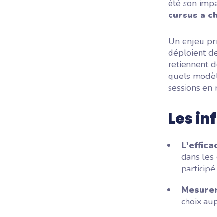
été son impa
cursus a c
Un enjeu pri
déploient de
retiennent 
quels modèle
sessions en 
Les in
L'effica
dans les 
participé.
Mesure
choix aup