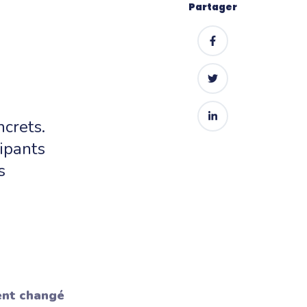
Partager
crets.
cipants
s
ent changé