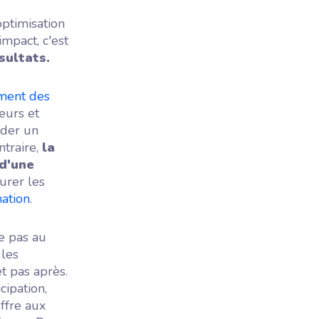
optimisation
mpact, c'est
sultats.
ment des
eurs et
ider un
ntraire,
la
 d'une
urer les
mation
.
e pas au
 les
t pas après.
cipation,
ffre aux