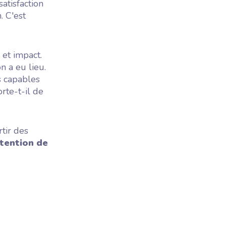
atisfaction
. C'est
 et impact.
n a eu lieu.
ls capables
rte-t-il de
rtir des
tention de