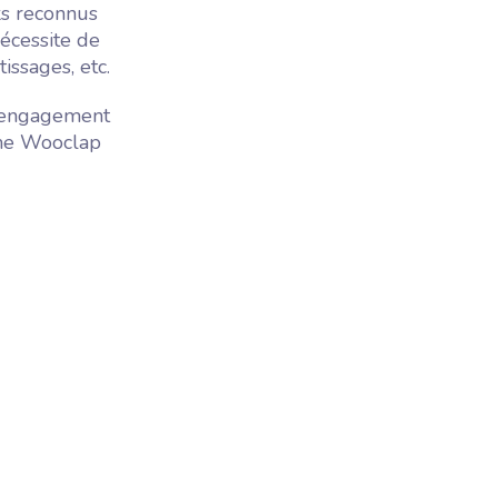
ks reconnus
écessite de
issages, etc.
l'engagement
omme Wooclap