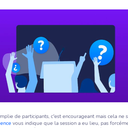
Tout ce qu'il y a à savoir sur la vie
chez Wooclap
Wooflash
Wooflash, la plateforme de
microlearning par Wooclap
mplie de participants, c'est encourageant mais cela ne su
sence
vous indique que la session a eu lieu, pas forcém