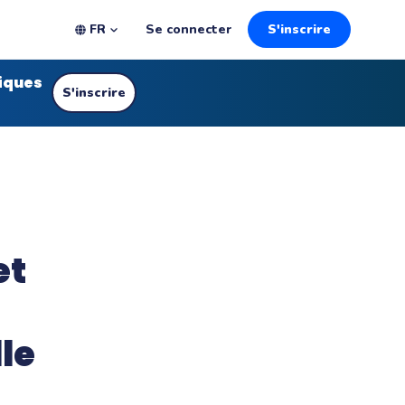
FR
Se connecter
S'inscrire
iques
S'inscrire
et
n
le