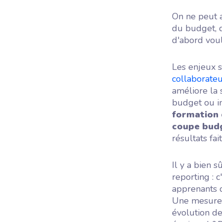
On ne peut a
du budget, d
d'abord vou
Les enjeux 
collaborate
améliore la 
budget ou in
formation 
coupe budg
résultats fai
Il y a bien 
reporting : 
apprenants d
Une mesure e
évolution de