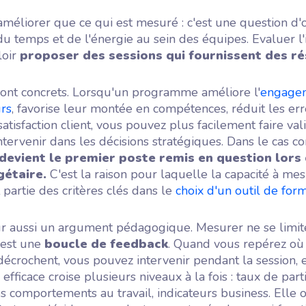
méliorer que ce qui est mesuré : c'est une question d'
u temps et de l'énergie au sein des équipes. Evaluer l'i
loir
proposer des sessions qui fournissent des ré
sont concrets. Lorsqu'un programme améliore l'
engage
urs
, favorise leur montée en compétences, réduit les err
satisfaction client, vous pouvez plus facilement faire val
tervenir dans les décisions stratégiques. Dans le cas co
devient le premier poste remis en question lors
étaire.
C'est la raison pour laquelle la capacité à mes
t partie des critères clés dans le
choix d'un outil de for
sûr aussi un argument pédagogique. Mesurer ne se limit
c'est une
boucle de feedback
. Quand vous repérez où
écrochent, vous pouvez intervenir pendant la session, e
fficace croise plusieurs niveaux à la fois : taux de parti
s comportements au travail, indicateurs business. Elle o