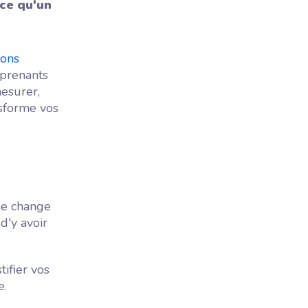
ce qu'un
ions
pprenants
esurer,
nsforme vos
e change
d'y avoir
tifier vos
e.