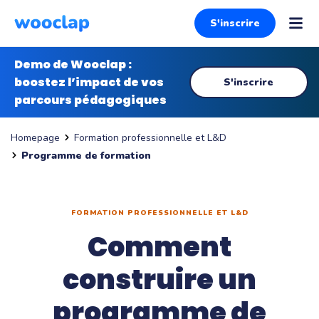
S'inscrire
Demo de Wooclap :
boostez l’impact de vos
S'inscrire
parcours pédagogiques
Formation professionnelle et L&D
Homepage
Programme de formation
FORMATION PROFESSIONNELLE ET L&D
Comment
construire un
programme de