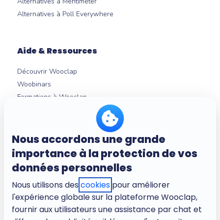
Alternatives à Mentimeter
Alternatives à Poll Everywhere
Aide & Ressources
Découvrir Wooclap
Woobinars
Formations à Wooclap
Nouveautés produit
Témoignages
Guides et livres blancs
Nous accordons une grande
Intégrations LMS
importance à la protection de vos
Centre d'aide
données personnelles
Nous utilisons des
cookies
pour améliorer
l'expérience globale sur la plateforme Wooclap,
À propos
fournir aux utilisateurs une assistance par chat et
Entreprise