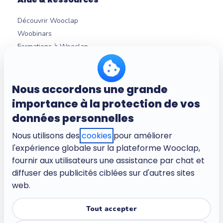
Découvrir Wooclap
Woobinars
Formations à Wooclap
Nouveautés produit
Témoignages
Guides et livres blancs
Nous accordons une grande
Intégrations LMS
importance à la protection de vos
Centre d'aide
données personnelles
Nous utilisons des
cookies
pour améliorer
l'expérience globale sur la plateforme Wooclap,
À propos
fournir aux utilisateurs une assistance par chat et
Entreprise
diffuser des publicités ciblées sur d'autres sites
Carrières
web.
Conditions d'utilisation
Politique de confidentialité
Tout accepter
Politique de confidentialité pour les enfants