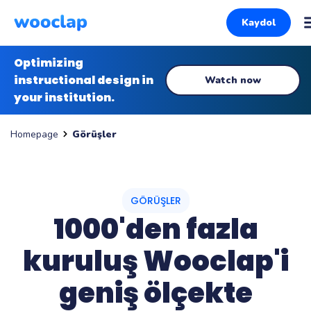
Kaydol
Optimizing
instructional design in
Watch now
your institution.
Görüşler
Homepage
GÖRÜŞLER
1000'den fazla
kuruluş Wooclap'i
geniş ölçekte