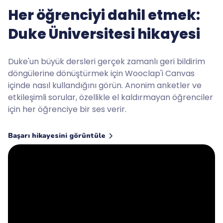
Her öğrenciyi dahil etmek:
Duke Üniversitesi hikayesi
Duke'un büyük dersleri gerçek zamanlı geri bildirim
döngülerine dönüştürmek için Wooclap'i Canvas
içinde nasıl kullandığını görün. Anonim anketler ve
etkileşimli sorular, özellikle el kaldırmayan öğrenciler
için her öğrenciye bir ses verir.
Başarı hikayesini görüntüle