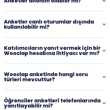
Anketler anonim olabilir mi?
Evet. Wooclap, daha dürüst ve açık geri bildirimleri teşvik
etmek için anketlerin anonim olarak yapılandırılmasına izin
verir.
Anketler canlı oturumlar dışında
kullanılabilir mi?
Evet. Anketler, katılımcıların bir oturumdan önce veya sonra
yanıt vermesi için eşzamansız olarak paylaşılabilir.
Katılımcıların yanıt vermek için bir
Wooclap hesabına ihtiyacı var mı?
Hayır. Katılımcılar, bir hesap oluşturmadan bir bağlantı veya
erişim kodu kullanarak yanıt verebilirler.
Wooclap anketinde hangi soru
türleri mevcuttur?
Anketler, çoktan seçmeli sorular, boşluk doldurma, açık uçlu
yanıtlar ve kelime bulutlarını destekler.
Öğrenciler anketleri telefonlarında
yanıtlayabilir mi?