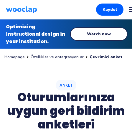
Kaydol
Optimizing
instructional design in
Watch now
your institution.
Özellikler ve entegrasyonlar
Çevrimiçi anket
Homepage
ANKET
Oturumlarınıza
uygun geri bildirim
anketleri