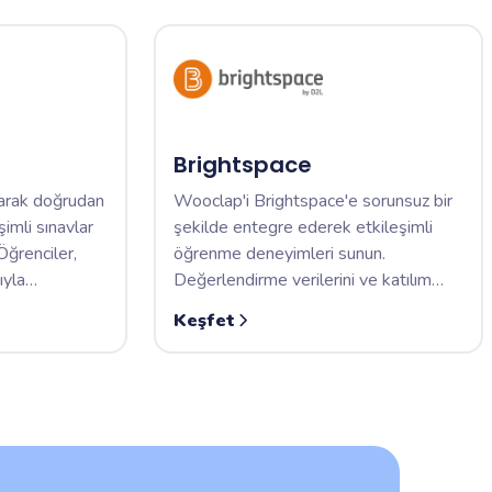
Brightspace
narak doğrudan
Wooclap'i Brightspace'e sorunsuz bir
imli sınavlar
şekilde entegre ederek etkileşimli
Öğrenciler,
öğrenme deneyimleri sunun.
ıyla
Değerlendirme verilerini ve katılım
nuçlar Not
metriklerini doğrudan Brightspace
Keşfet
ilir.
ortamınıza senkronize edin.