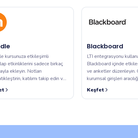
dle
Blackboard
e kursunuza etkileşimli
LTI entegrasyonu kulla
p etkinliklerini sadece birkaç
Blackboard içinde etkileş
ayla ekleyin. Notları
ve anketler düzenleyin. 
ikleştirin, katılımı takip edin ve
kurumsal girişleri aracılığ
eyi Moodle içinde merkezi hale
etkinliklere erişir ve so
et
Keşfet
.
Merkezi'ne senkronize ed