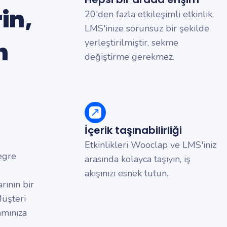
in,
20'den fazla etkileşimli etkinlik,
LMS'inize sorunsuz bir şekilde
yerleştirilmiştir, sekme
n
değiştirme gerekmez.
İçerik taşınabilirliği
Etkinlikleri Wooclap ve LMS'iniz
egre
arasında kolayca taşıyın, iş
akışınızı esnek tutun.
rının bir
Müşteri
amınıza