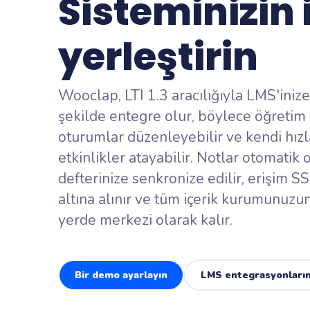
Sisteminizin 
Bilgiyi ölçün
Beyin fırtı
yerleştirin
Her katılımcı
Canlı ank
Katılımcıları
düşündüğünü
Wooclap, LTI 1.3 aracılığıyla LMS'iniz
şekilde entegre olur, böylece öğretim 
oturumlar düzenleyebilir ve kendi hızl
etkinlikler atayabilir. Notlar otomatik 
defterinize senkronize edilir, erişim S
altına alınır ve tüm içerik kurumunuzun 
yerde merkezi olarak kalır.
Bir demo ayarlayın
LMS entegrasyonlarım