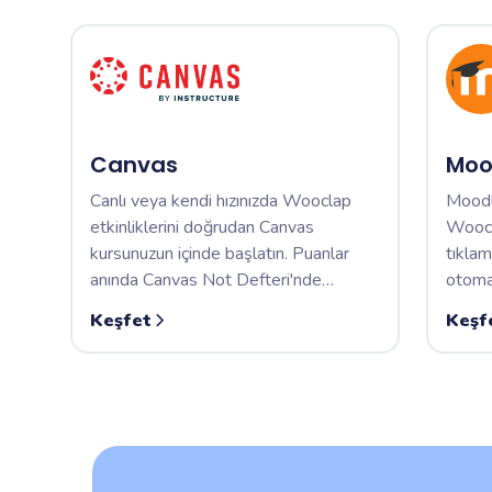
Canvas
Moo
Canlı veya kendi hızınızda Wooclap
Moodl
etkinliklerini doğrudan Canvas
Woocla
kursunuzun içinde başlatın. Puanlar
tıklam
anında Canvas Not Defteri'nde
otomat
görünür, her öğrenci için güvenli SSO
her ş
Keşfet
Keşf
erişimi sağlanır.
getirin