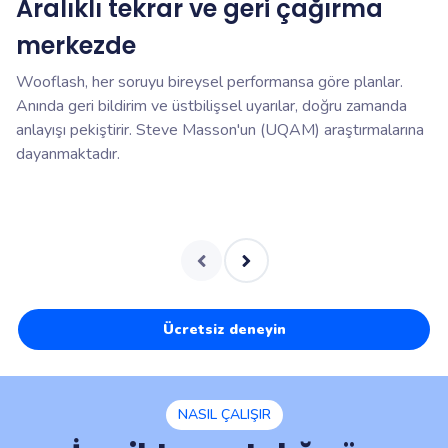
Aralıklı tekrar ve geri çağırma
2
merkezde
h
Wooflash, her soruyu bireysel performansa göre planlar.
Fl
Anında geri bildirim ve üstbilişsel uyarılar, doğru zamanda
sı
anlayışı pekiştirir. Steve Masson'un (UQAM) araştırmalarına
uy
dayanmaktadır.
se
Ücretsiz deneyin
NASIL ÇALIŞIR