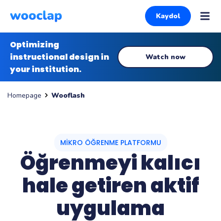
Kaydol
Optimizing
instructional design in
Watch now
your institution.
Wooflash
Homepage
MIKRO ÖĞRENME PLATFORMU
Öğrenmeyi kalıcı
hale getiren aktif
uygulama