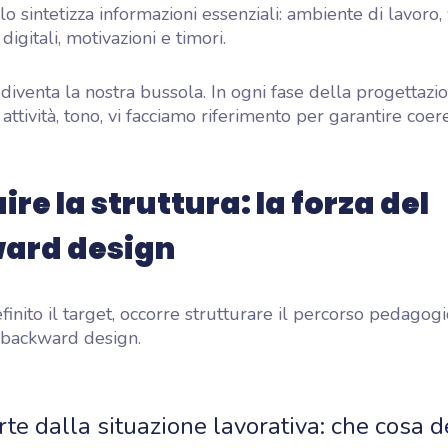
o sintetizza informazioni essenziali: ambiente di lavoro, v
igitali, motivazioni e timori.
diventa la nostra bussola. In ogni fase della progettazio
attività, tono, vi facciamo riferimento per garantire coer
ire la struttura: la forza del
ard design
finito il target, occorre strutturare il percorso pedagog
l backward design.
rte dalla situazione lavorativa: che cosa 