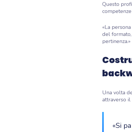
Questo profil
competenze d
«La persona 
del formato, 
pertinenza.»
Costru
backw
Una volta de
attraverso i
«Si pa