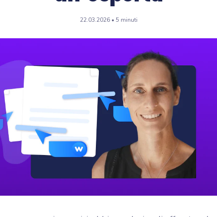
flash, la piattaforma di
rolearning di Wooclap
22.03.2026 • 5 minuti