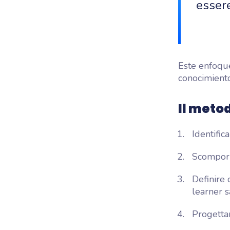
essere
Este enfoque
conocimiento
Il metod
Identific
Scomporr
Definire 
learner s
Progetta