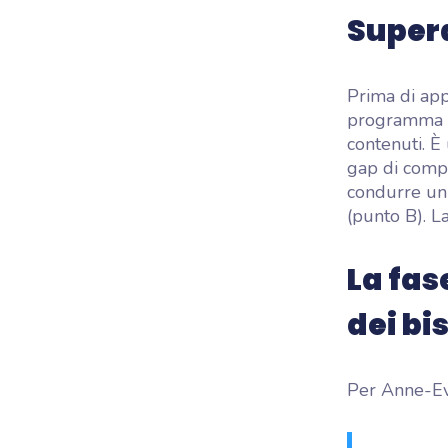
Supera
Prima di app
programma d
contenuti. È
gap di compe
condurre un 
(punto B). L
La fas
dei bi
Per Anne-Eva