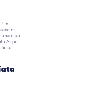
”. Un
ione di
colmare un
nto A) per
finito
iata