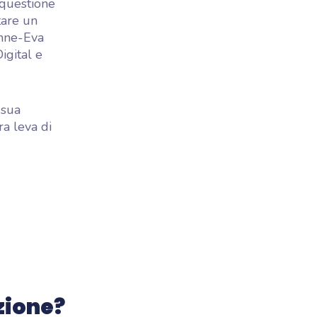
 questione
tare un
Anne-Eva
igital e
 sua
a leva di
zione?