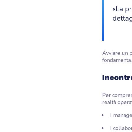
«La pr
dettag
Avviare un 
fondamenta.
Incontr
Per comprend
realtà operat
I manager
I collabo