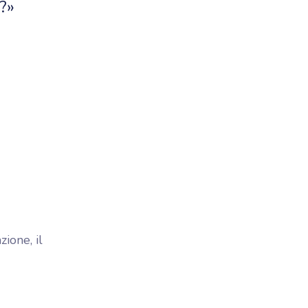
?»
ione, il