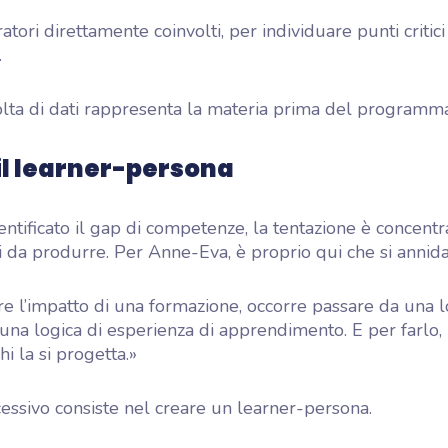
ratori direttamente coinvolti, per individuare punti crit
.
lta di dati rappresenta la materia prima del programma
il learner-persona
entificato il gap di competenze, la tentazione è concentr
i da produrre. Per Anne-Eva, è proprio qui che si annida i
re l’impatto di una formazione, occorre passare da una l
una logica di esperienza di apprendimento. E per farlo,
i la si progetta.»
cessivo consiste nel creare un learner-persona.