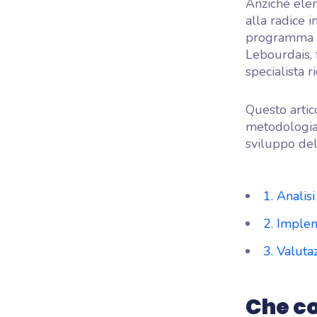
Anziché elen
alla radice 
programma c
Lebourdais, 
specialista 
Questo artic
metodologia 
sviluppo del
1. Analisi
2. Imple
3. Valuta
Che c