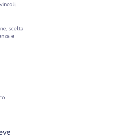
incoli,
ne, scelta
enza e
ico
deve