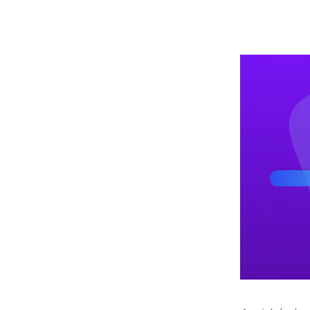
Woo
mic