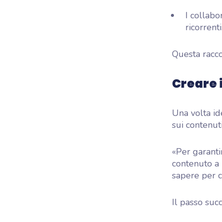
I collabo
ricorrenti
Questa racco
Creare 
Una volta id
sui contenut
«Per garanti
contenuto a 
sapere per ch
Il passo suc