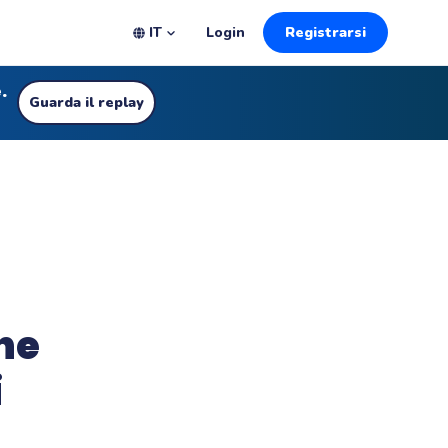
IT
Login
Registrarsi
.
Guarda il replay
ne
i