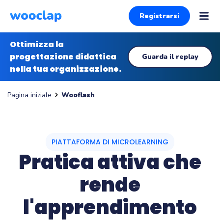
Registrarsi
Ottimizza la
progettazione didattica
Guarda il replay
nella tua organizzazione.
Wooflash
Pagina iniziale
PIATTAFORMA DI MICROLEARNING
Pratica attiva che
rende
l'apprendimento