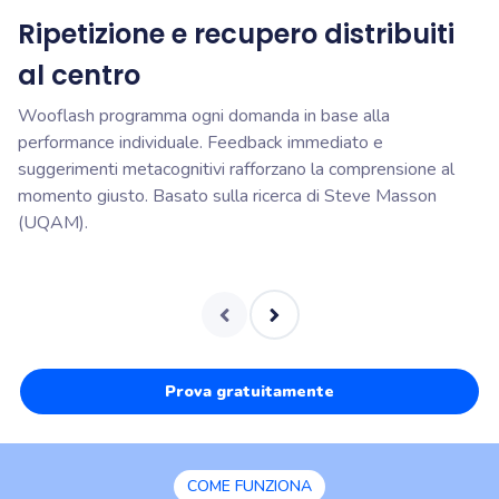
Ripetizione e recupero distribuiti
C
al centro
o
Wooflash programma ogni domanda in base alla
Fl
performance individuale. Feedback immediato e
or
suggerimenti metacognitivi rafforzano la comprensione al
di
momento giusto. Basato sulla ricerca di Steve Masson
e 
(UQAM).
Prova gratuitamente
COME FUNZIONA