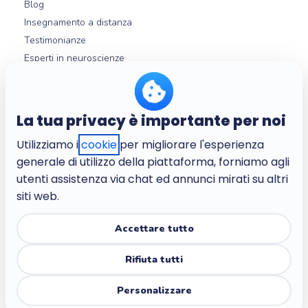
Blog
Insegnamento a distanza
Testimonianze
Esperti in neuroscienze
Help center
Micro-learning
La tua privacy è importante per noi
Utilizziamo i
cookie
per migliorare l'esperienza
Chi siamo
generale di utilizzo della piattaforma, forniamo agli
L'azienda
utenti assistenza via chat ed annunci mirati su altri
Lavora con noi
siti web.
Termini e condizioni
Politica sulla privacy
Accettare tutto
Politica sulla privacy per i bambini
Rifiuta tutti
Trust center
Accessibilità
Personalizzare
Impostazioni cookie