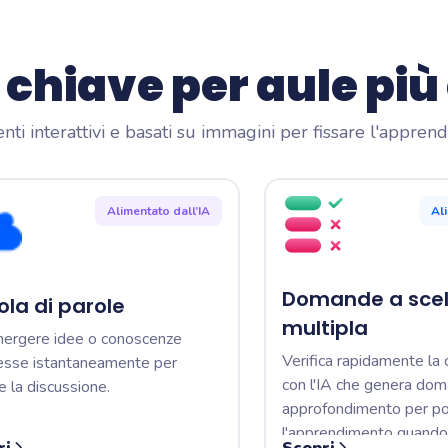
 chiave per aule più
ti interattivi e basati su immagini per fissare l'appren
Alimentato dall’IA
Al
Domande a sce
la di parole
multipla
mergere idee o conoscenze
Verifica rapidamente la
esse istantaneamente per
con l'IA che genera dom
e la discussione.
approfondimento per po
l'apprendimento quando