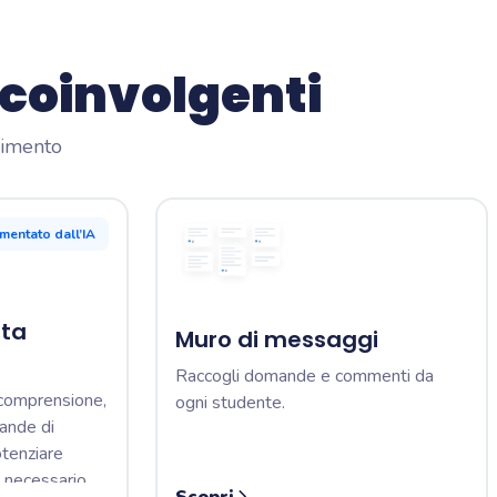
 coinvolgenti
dimento
imentato dall’IA
lta
Muro di messaggi
Raccogli domande e commenti da
 comprensione,
ogni studente.
ande di
tenziare
 necessario.