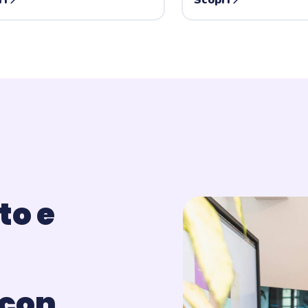
ri
Scopri
to e
 con