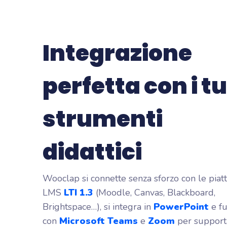
Integrazione
perfetta con i tu
strumenti
didattici
Wooclap si connette senza sforzo con le pia
LMS
LTI 1.3
(Moodle, Canvas, Blackboard,
Brightspace…), si integra in
PowerPoint
e f
con
Microsoft Teams
e
Zoom
per support