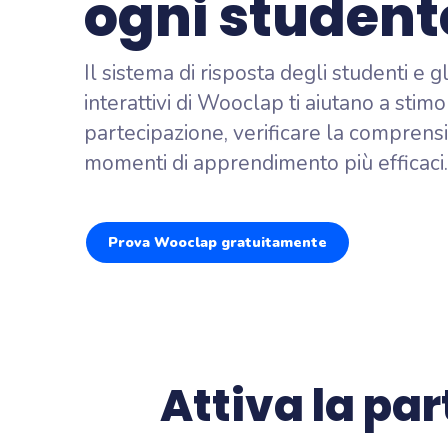
ogni student
Mettete alla 
dei risultati
Brainstor
Il sistema di risposta degli studenti e g
Raccogliete 
interattivi di Wooclap ti aiutano a stimo
partecipante
Sondaggi 
partecipazione, verificare la comprens
Scoprite cos
momenti di apprendimento più efficaci.
pubblico
Prova Wooclap gratuitamente
Attiva la par