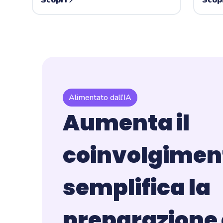
Scopri
Scop
Alimentato dall’IA
Aumenta il
coinvolgimen
semplifica la
preparazione