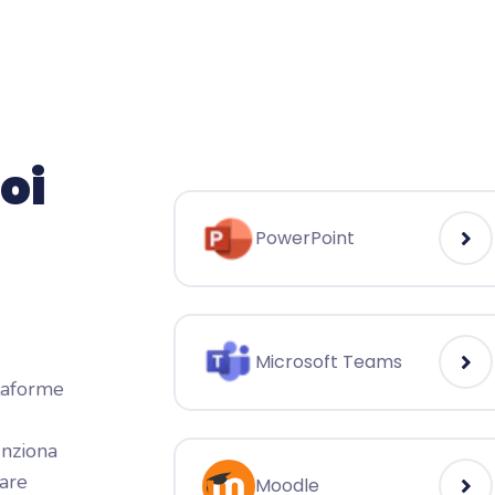
oi
PowerPoint
Microsoft Teams
ttaforme
unziona
are
Moodle