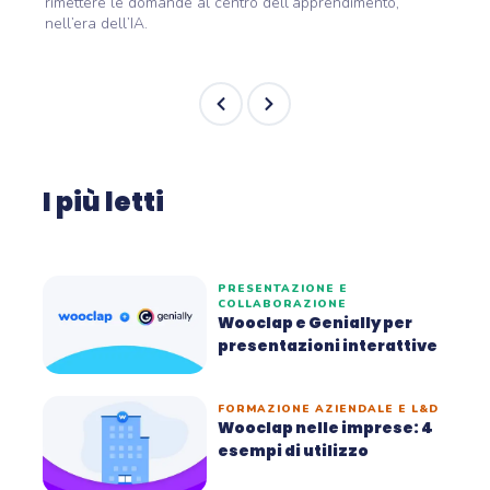
rimettere le domande al centro dell’apprendimento,
nell’era dell’IA.
I più letti
PRESENTAZIONE E
COLLABORAZIONE
Wooclap e Genially per
presentazioni interattive
FORMAZIONE AZIENDALE E L&D
Wooclap nelle imprese: 4
esempi di utilizzo