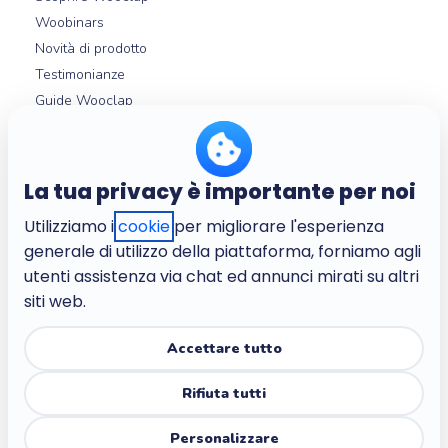
Woobinars
Novità di prodotto
Testimonianze
Guide Wooclap
Integrazioni LMS
Help center
La tua privacy è importante per noi
Utilizziamo i
cookie
per migliorare l'esperienza
Chi siamo
generale di utilizzo della piattaforma, forniamo agli
L'azienda
utenti assistenza via chat ed annunci mirati su altri
Lavora con noi
siti web.
Termini e condizioni
Politica sulla privacy
Accettare tutto
Politica sulla privacy per i bambini
Rifiuta tutti
Trust center
Accessibilità
Personalizzare