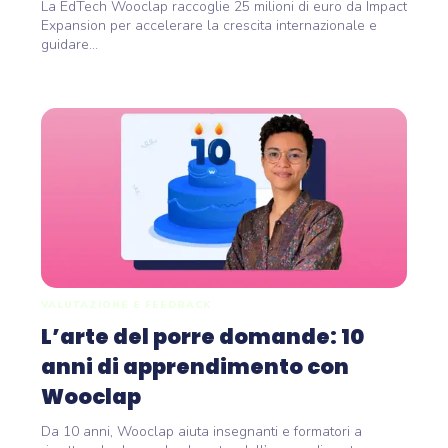
crescita...
La EdTech Wooclap raccoglie 25 milioni di euro da Impact
Expansion per accelerare la crescita internazionale e
guidare...
VALUTAZIONE E FEEDBACK
L’arte del porre domande: 10
anni di apprendimento con
Wooclap
Da 10 anni, Wooclap aiuta insegnanti e formatori a