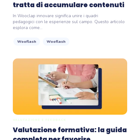
tratta di accumulare contenuti
In Wooclap innovare significa unire i quadri
pedagogici con le esperienze sul campo. Questo articolo
esplora come...
Wooflash
Wooflash
VALUTAZIONE E FEEDBACK
Valutazione formativa: la guida
completa per favorire