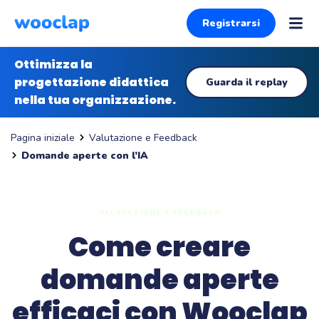
Registrarsi
Ottimizza la
progettazione didattica
Guarda il replay
nella tua organizzazione.
Valutazione e Feedback
Pagina iniziale
Domande aperte con l’IA
VALUTAZIONE E FEEDBACK
Come creare
domande aperte
efficaci con Wooclap