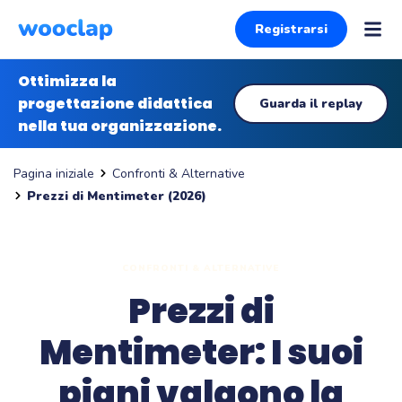
Registrarsi
Ottimizza la
progettazione didattica
Guarda il replay
nella tua organizzazione.
Confronti & Alternative
Pagina iniziale
Prezzi di Mentimeter (2026)
CONFRONTI & ALTERNATIVE
Prezzi di
Mentimeter: I suoi
piani valgono la