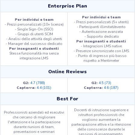
Enterprise Plan
Per individui e team
Per individui e team
- Prezzi personalizzati (5+ utenti)
- Prezzi personalizzati (10+ licenze)
- Partecipanti illimitati/evento
- Single Sign-On (SSO)
- Autenticazione avanzata
- Gruppi di utenti SCIM
- Supporto dedicato
- Analisi delle attività degli utenti
Per insegnanti e studenti
- Manager del successo dedicato
- Integrazioni LMS native
Per insegnanti e studenti
- Presenze sincronizzate con LMS
Stesse funzionalità ma senza
- Punto di ingresso più basso
integrazione LMS
rispetto a Mentimeter
Online Reviews
G2:
4.7 (788)
G2:
4.5 (73)
Capterra:
4.4 (101)
Capterra:
4.6 (187)
Best For
Docenti di istruzione superiore e
Professionisti aziendali ed esecutivi
istruttori professionisti che
che cercano di migliorare
vogliono aumentare la
l'attenzione e la partecipazione
partecipazione attiva e la ritenzione
durante riunioni di team,
delle conoscenze durante le
presentazioni e seminari
sessioni di insegnamento.