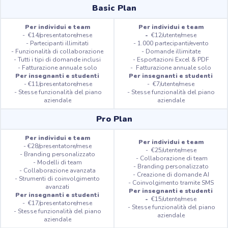
Basic Plan
Per individui e team
Per individui e team
- €14/presentatore/mese
-
€12/utente/mese
- Partecipanti illimitati
- 1.000 partecipanti/evento
- Funzionalità di collaborazione
- Domande illimitate
- Tutti i tipi di domande inclusi
- Esportazioni Excel & PDF
- Fatturazione annuale solo
- Fatturazione annuale solo
Per insegnanti e studenti
Per insegnanti e studenti
- €11/presentatore/mese
- €7/utente/mese
- Stesse funzionalità del piano
- Stesse funzionalità del piano
aziendale
aziendale
Pro Plan
Per individui e team
Per individui e team
- €28/presentatore/mese
- €25/utente/mese
- Branding personalizzato
- Collaborazione di team
- Modelli di team
- Branding personalizzato
- Collaborazione avanzata
- Creazione di domande AI
- Strumenti di coinvolgimento
- Coinvolgimento tramite SMS
avanzati
Per insegnanti e studenti
Per insegnanti e studenti
-
€15/utente/mese
- €17/presentatore/mese
- Stesse funzionalità del piano
- Stesse funzionalità del piano
aziendale
aziendale