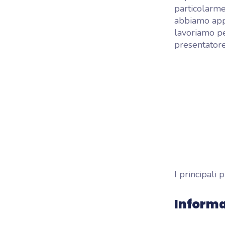
particolarm
abbiamo app
lavoriamo per
presentatore
I principali 
Informaz