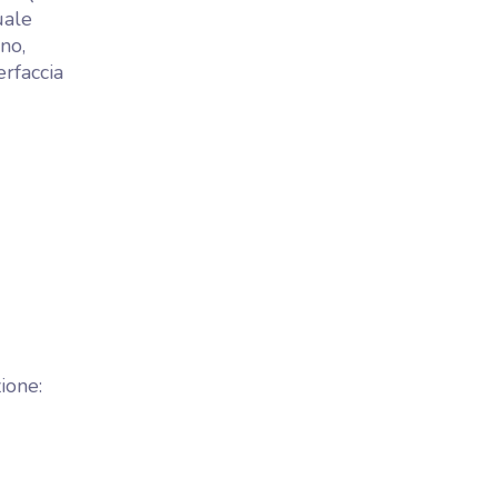
uale
no,
erfaccia
ione: