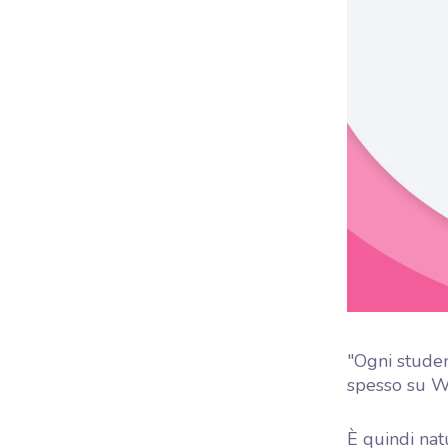
Woo
mic
"Ogni studen
spesso su W
È quindi nat