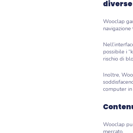
diverse
Wooclap gara
navigazione
Nell’interfac
possibile i 
rischio di blo
Inoltre, Woo
soddisfacendo
computer in 
Contenu
Wooclap può 
mercato.