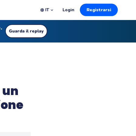
IT
Login
Registrarsi
.
Guarda il replay
 un
ione