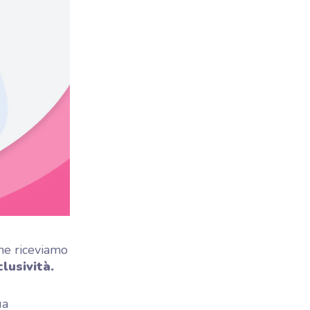
che riceviamo
lusività.
ua