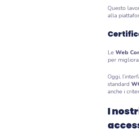
Questo lavor
alla piattaf
Certifi
Le
Web Con
per migliorar
Oggi, l’inte
standard
WC
anche i crite
I nost
access