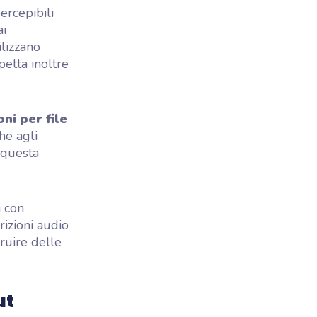
ercepibili
ai
ilizzano
petta inoltre
ni per file
he agli
 questa
i con
izioni audio
ruire delle
ut