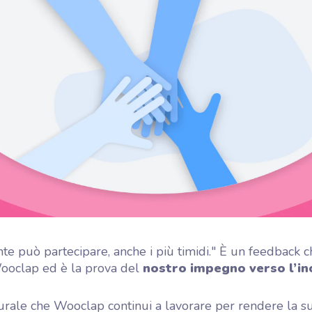
flash, la piattaforma di
rolearning di Wooclap
te può partecipare, anche i più timidi." È un feedback 
ooclap ed è la prova del
nostro impegno verso l’inc
urale che Wooclap continui a lavorare per rendere la s