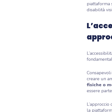
piattaforma
disabilità vi
L’acce
appro
L’accessibili
fondamental
Consapevoli 
creare un am
fisiche o m
essere parte
L’approccio d
la piattafo