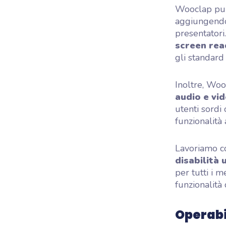
Wooclap punt
aggiungen
presentatori
screen rea
gli standard
Inoltre, Woo
audio e vi
utenti sordi
funzionalità
Lavoriamo co
disabilità 
per tutti i 
funzionalità 
Operabil