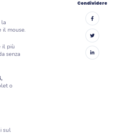
Condividere
 la
 il mouse.
 il più
ida senza
,
blet o
i sul