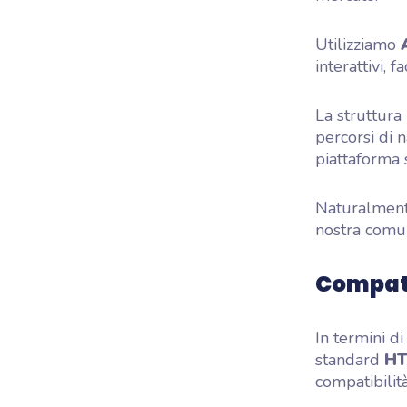
Utilizziamo
interattivi, 
La struttura 
percorsi di n
piattaforma 
Naturalment
nostra comun
Compati
In termini d
standard
HT
compatibili