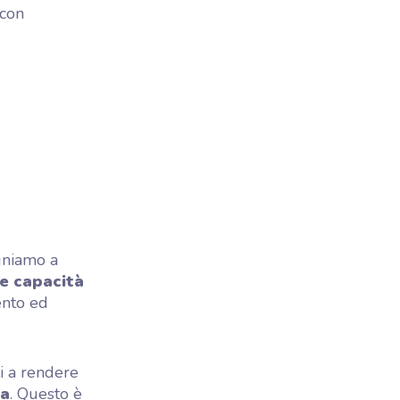
 con
egniamo a
e capacità
ento ed
ti a rendere
ta
. Questo è