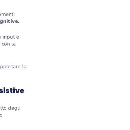
lementi
gnitive.
i input e
 con la
pportare la
sistive
etto degli
do