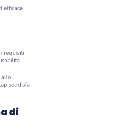
d efficace
i requisiti
sabilità.
 allo
lap soddisfa
a di