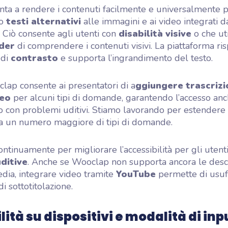
a a rendere i contenuti facilmente e universalmente p
do
testi alternativi
alle immagini e ai video integrati d
. Ciò consente agli utenti con
disabilità visive
o che ut
der
di comprendere i contenuti visivi. La piattaforma ris
 di
contrasto
e supporta l’ingrandimento del testo.
clap consente ai presentatori di a
ggiungere trascrizio
deo
per alcuni tipi di domande, garantendo l’accesso anc
 o con problemi uditivi. Stiamo lavorando per estendere
 a un numero maggiore di tipi di domande.
ntinuamente per migliorare l’accessibilità per gli utent
uditive
. Anche se Wooclap non supporta ancora le descr
media, integrare video tramite
YouTube
permette di usuf
di sottotitolazione.
ità su dispositivi e modalità di inp