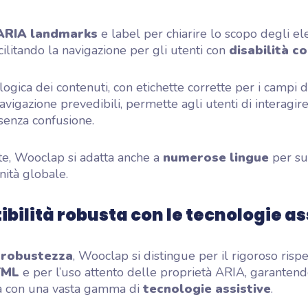
ARIA landmarks
e label per chiarire lo scopo degli e
facilitando la navigazione per gli utenti con
disabilità co
logica dei contenuti, con etichette corrette per i campi d
avigazione prevedibili, permette agli utenti di interagire
senza confusione.
e, Wooclap si adatta anche a
numerose lingue
per su
ità globale.
bilità robusta con le tecnologie as
i
robustezza
, Wooclap si distingue per il rigoroso risp
ML
e per l’uso attento delle proprietà ARIA, garanten
tà con una vasta gamma di
tecnologie assistive
.