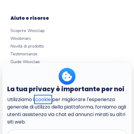
Aiuto e risorse
Scoprire Wooclap
Woobinars
Novità di prodotto
Testimonianze
Guide Wooclap
Integrazioni LMS
Help center
La tua privacy è importante per noi
Utilizziamo i
cookie
per migliorare l'esperienza
Chi siamo
generale di utilizzo della piattaforma, forniamo agli
L'azienda
utenti assistenza via chat ed annunci mirati su altri
Lavora con noi
siti web.
Termini e condizioni