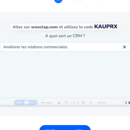
intégrations
tes les idées
n direct
ue votre audience pense
NOS AUTRES PRODUITS
Wooflash
La pratique active qui ancre
l'apprentissage