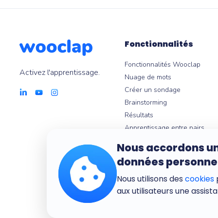
Fonctionnalités
Fonctionnalités Wooclap
Activez l'apprentissage.
Nuage de mots
Créer un sondage
Brainstorming
Résultats
Apprentissage entre pairs
Messages en direct
Nous accordons un
Quiz en ligne
données personne
Questionnaire en ligne
Nous utilisons des
cookies
p
L'IA de Wooclap
aux utilisateurs une assist
Quiz Wizard