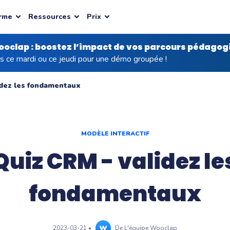
rme
Ressources
Prix
oclap : boostez l’impact de vos parcours pédagog
AGE
AGE
 DE QUESTIONS
E
SECTEUR
OFFRES & PRIX
AGENTS IA
BLOG
ENTERPRISE
NEW
s ce mardi ou ce jeudi pour une démo groupée !
nt des étudiants
 & Onboarding
 autour d'images
aide
Formation en santé
Nos agents IA de Facilitation
e raisonnement par l'image
réponses à toutes vos
Des questions visuelles pour les
idez les fondamentaux
sage hybride
Nos agents IA de création de
professionnels de santé
 mots
contenu
 confiance
sage par le jeu
ts & Conférences
uellement une pensée
fidentialité, conformité
sage à distance
& Brainstorming
 ouvertes
ité
MODÈLE INTERACTIF
INTÉGRATIONS
ns
ion Interactive
éflexion
 active pour tous les
treprises
Offres Entreprise
Dernières nouvelles
Tarification sur mesure
Quiz CRM - validez le
LMS
es tailles d'organisation
Pour les équipes et organisations
Articles sur la pédagogie & les
Contactez-nous pour vos besoins
compréhension
neurosciences
spécifiques
Moodle, Canvas, Blackboard
Powerpoint
fondamentaux
ncepts entre eux
Sheffield...
Zoom
rect
 Cegos, Vinci, Pernod Ricard, Dior
emps réel
, Dior
Découvrir toutes les
2023-03-21
•
De
L'équipe Wooclap
ming