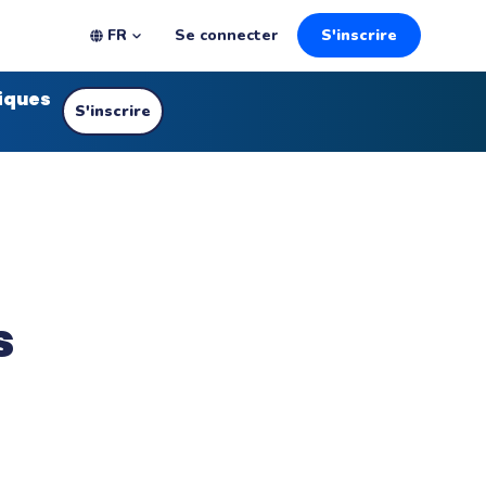
FR
Se connecter
S'inscrire
iques
OFFRES & PRIX
TEMPLATES
WEBINAIRES
S'inscrire
Offre Éducation
Découvrez les modèles Wooclap
Sessions & Replays
s
Pour les établissements
Des activités prêtes à l'emploi
Cas d'usage, témoignages et formation en
live