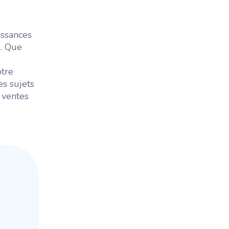
issances
e. Que
otre
s sujets
s ventes