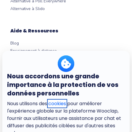
Alternative à Poll Everywhere
Alternative à Slido
Aide & Ressources
Blog
Enseignement à distance
Experts en neurosciences
Centre d'aide
Outils gratuits
Nous accordons une grande
Micro-learning
importance à la protection de vos
données personnelles
Nous utilisons des
À propos
cookies
pour améliorer
l'expérience globale sur la plateforme Wooclap,
Entreprise
fournir aux utilisateurs une assistance par chat et
Carrières
diffuser des publicités ciblées sur d'autres sites
Conditions d'utilisation