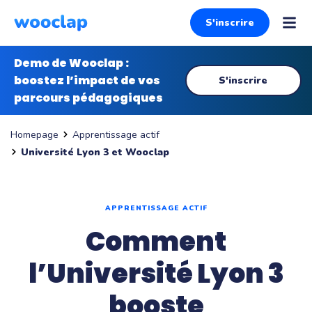
S'inscrire
Demo de Wooclap :
boostez l’impact de vos
S'inscrire
parcours pédagogiques
Apprentissage actif
Homepage
Université Lyon 3 et Wooclap
APPRENTISSAGE ACTIF
Comment
l’Université Lyon 3
booste