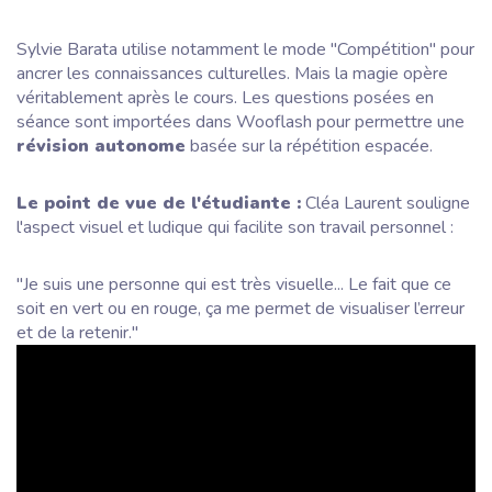
Sylvie Barata utilise notamment le mode "Compétition" pour
ancrer les connaissances culturelles. Mais la magie opère
véritablement après le cours. Les questions posées en
séance sont importées dans Wooflash pour permettre une
révision autonome
basée sur la répétition espacée.
Le point de vue de l'étudiante :
Cléa Laurent souligne
l'aspect visuel et ludique qui facilite son travail personnel :
"J
e suis une personne qui est très visuelle... Le fait que ce
soit en vert ou en rouge, ça me permet de visualiser l’erreur
et de la retenir
."