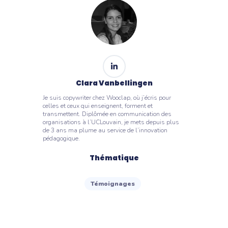
Clara Vanbellingen
Je suis copywriter chez Wooclap, où j’écris pour
celles et ceux qui enseignent, forment et
transmettent. Diplômée en communication des
organisations à l’UCLouvain, je mets depuis plus
de 3 ans ma plume au service de l’innovation
pédagogique.
Thématique
Témoignages