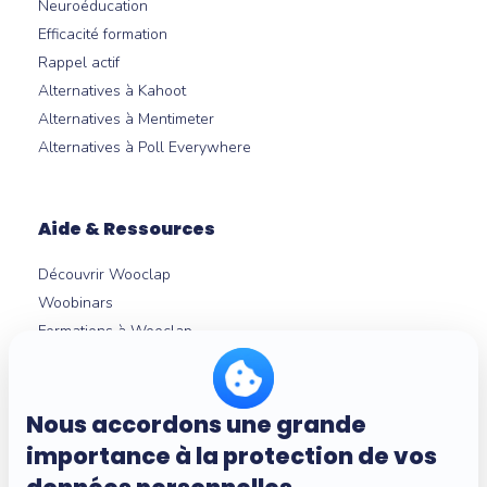
Neuroéducation
Efficacité formation
Rappel actif
Alternatives à Kahoot
Alternatives à Mentimeter
Alternatives à Poll Everywhere
Aide & Ressources
Découvrir Wooclap
Woobinars
Formations à Wooclap
Nouveautés produit
Témoignages
Guides et livres blancs
Nous accordons une grande
Intégrations LMS
importance à la protection de vos
Centre d'aide