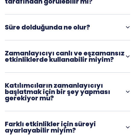
tarafından görülebilir mi?
Evet. Katılımcılar kalan süreyi gerçek zamanlı olarak görür,
böylece herkes için beklentiler net olur.
Süre dolduğunda ne olur?
Zamanlayıcı sona erdiğinde, yanıtlar otomatik olarak
kapatılır ve kesintisiz bir şekilde devam etmenizi sağlar.
Zamanlayıcıyı canlı ve eşzamansız
etkinliklerde kullanabilir miyim?
Evet. Zamanlayıcı hem canlı oturumlarda hem de
katılımcıların kendi zamanlarında tamamladıkları
etkinliklerde çalışır.
Katılımcıların zamanlayıcıyı
başlatmak için bir şey yapması
gerekiyor mu?
Hayır. Zamanlayıcı, kolaylaştırıcı tarafından kontrol edilir ve
etkinlik başladığında otomatik olarak çalışır.
Farklı etkinlikler için süreyi
ayarlayabilir miyim?