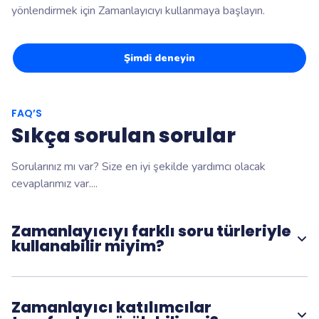
yönlendirmek için Zamanlayıcıyı kullanmaya başlayın.
Şimdi deneyin
FAQ’S
Sıkça sorulan sorular
Sorularınız mı var? Size en iyi şekilde yardımcı olacak
cevaplarımız var....
Zamanlayıcıyı farklı soru türleriyle
kullanabilir miyim?
Evet. Zamanlayıcı, katılımcıların yanıt vermesi için ne kadar
süreye sahip olduğunu kontrol etmek amacıyla uyumlu
Wooclap sorularına eklenebilir.
Zamanlayıcı katılımcılar