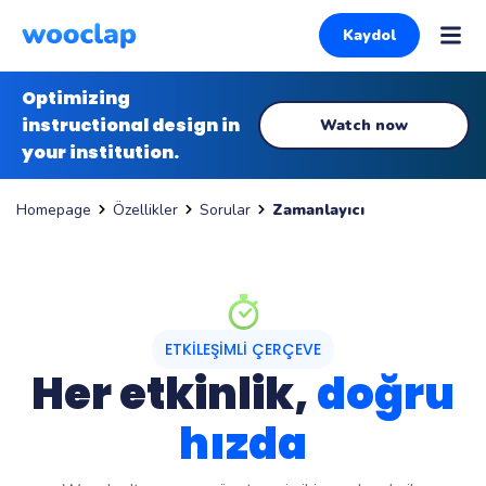
Kaydol
Optimizing
instructional design in
Watch now
your institution.
Özellikler
Sorular
Zamanlayıcı
Homepage
ETKILEŞIMLI ÇERÇEVE
Her etkinlik,
doğru
hızda