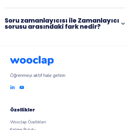
Evet. Bir etkinliğe zamanlayıcı eklediğinizde her seferinde
farklı bir süre sınırı seçebilirsiniz.
Soru zamanlayıcısı ile Zamanlayıcı
sorusu arasındaki fark nedir?
Bir sorudaki zamanlayıcı, katılımcıların bir yanıt göndermesi
için ne kadar süreye sahip olduğunu sınırlar, oysa
zamanlayıcı sorusu sadece bir etkinliği yapılandırmak için
geri sayımı gösterir, yanıt toplamaz.
Öğrenmeyi aktif hale getirin
Özellikler
Wooclap Özellikleri
Kelime Bulutu