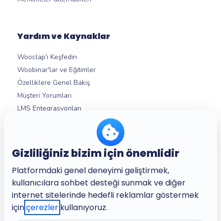
Yardım ve Kaynaklar
Wooclap'i Keşfedin
Woobinar'lar ve Eğitimler
Özelliklere Genel Bakış
Müşteri Yorumları
LMS Entegrasyonları
Yardım Merkezi
Gizliliğiniz bizim için önemlidir
Hakkımızda
Platformdaki genel deneyimi geliştirmek,
Şirket
kullanıcılara sohbet desteği sunmak ve diğer
Kariyer
internet sitelerinde hedefli reklamlar göstermek
Şartlar ve Koşullar
için
çerezler
kullanıyoruz.
Gizlilik Politikası