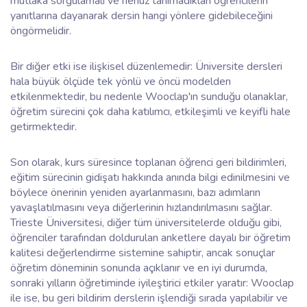
mutlaka sorgulamalı ve henüz tanımadıkları öğrencilerin
yanıtlarına dayanarak dersin hangi yönlere gidebileceğini
öngörmelidir.
Bir diğer etki ise ilişkisel düzenlemedir: Üniversite dersleri
hala büyük ölçüde tek yönlü ve öncü modelden
etkilenmektedir, bu nedenle Wooclap'ın sunduğu olanaklar,
öğretim sürecini çok daha katılımcı, etkileşimli ve keyifli hale
getirmektedir.
Son olarak, kurs süresince toplanan öğrenci geri bildirimleri,
eğitim sürecinin gidişatı hakkında anında bilgi edinilmesini ve
böylece önerinin yeniden ayarlanmasını, bazı adımların
yavaşlatılmasını veya diğerlerinin hızlandırılmasını sağlar.
Trieste Üniversitesi, diğer tüm üniversitelerde olduğu gibi,
öğrenciler tarafından doldurulan anketlere dayalı bir öğretim
kalitesi değerlendirme sistemine sahiptir, ancak sonuçlar
öğretim döneminin sonunda açıklanır ve en iyi durumda,
sonraki yılların öğretiminde iyileştirici etkiler yaratır: Wooclap
ile ise, bu geri bildirim derslerin işlendiği sırada yapılabilir ve