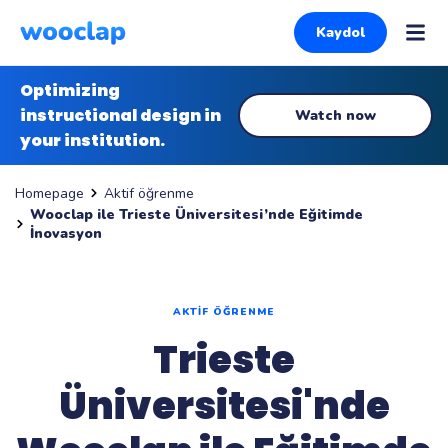
Kaydol
Optimizing
instructional design in
Watch now
your institution.
Aktif öğrenme
Homepage
Wooclap ile Trieste Üniversitesi’nde Eğitimde
İnovasyon
AKTIF ÖĞRENME
Trieste
Üniversitesi'nde