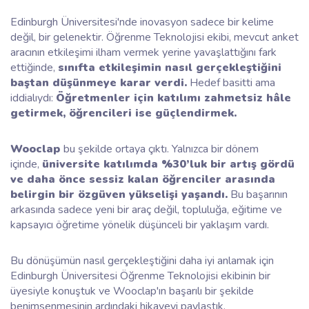
Edinburgh Üniversitesi'nde inovasyon sadece bir kelime
değil, bir gelenektir. Öğrenme Teknolojisi ekibi, mevcut anket
aracının etkileşimi ilham vermek yerine yavaşlattığını fark
ettiğinde,
sınıfta etkileşimin nasıl gerçekleştiğini
baştan düşünmeye karar verdi.
Hedef basitti ama
iddialıydı:
Öğretmenler için katılımı zahmetsiz hâle
getirmek, öğrencileri ise güçlendirmek.
Wooclap
bu şekilde ortaya çıktı. Yalnızca bir dönem
içinde,
üniversite katılımda %30’luk bir artış gördü
ve daha önce sessiz kalan öğrenciler arasında
belirgin bir özgüven yükselişi yaşandı.
Bu başarının
arkasında sadece yeni bir araç değil, topluluğa, eğitime ve
kapsayıcı öğretime yönelik düşünceli bir yaklaşım vardı.
Bu dönüşümün nasıl gerçekleştiğini daha iyi anlamak için
Edinburgh Üniversitesi Öğrenme Teknolojisi ekibinin bir
üyesiyle konuştuk ve Wooclap'ın başarılı bir şekilde
benimsenmesinin ardındaki hikayeyi paylaştık.