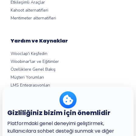
Etkileşimli Araçlar
Kahoot alternatifleri
Mentimeter alternatifleri
Yardım ve Kaynaklar
Wooclap'i Keşfedin
Woobinar'lar ve Eğitimler
Özelliklere Genel Bakış
Müşteri Yorumları
LMS Entegrasyonları
Yardım Merkezi
Gizliliğiniz bizim için önemlidir
Hakkımızda
Platformdaki genel deneyimi geliştirmek,
Şirket
kullanıcılara sohbet desteği sunmak ve diğer