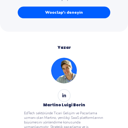
Wooclap'ı deneyin
Yazar
Martino Luigi Borin
EdTech sektöründe Ticari Gelişim ve Pazarlama
uzmanı olan Martino, yenilikçi SaaS platformlarının
büyümesini yönlendirme konusunda
uzmanlaşmıştır. Stratejik pazarlama ve iş