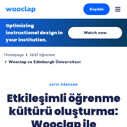
Kaydol
Optimizing
instructional design in
Watch now
your institution.
Aktif öğrenme
Homepage
Wooclap ve Edinburgh Üniversitesi
AKTIF ÖĞRENME
Etkileşimli öğrenme
kültürü oluşturma:
Wooclap ile