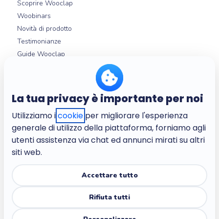
Scoprire Wooclap
Woobinars
Novità di prodotto
Testimonianze
Guide Wooclap
Integrazioni LMS
Help center
La tua privacy è importante per noi
Utilizziamo i
cookie
per migliorare l'esperienza
Chi siamo
generale di utilizzo della piattaforma, forniamo agli
L'azienda
utenti assistenza via chat ed annunci mirati su altri
Lavora con noi
siti web.
Termini e condizioni
Politica sulla privacy
Accettare tutto
Politica sulla privacy per i bambini
Rifiuta tutti
Trust center
Accessibilità