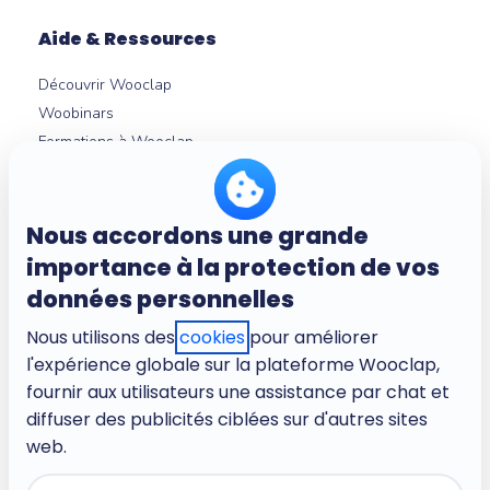
Aide & Ressources
Découvrir Wooclap
Woobinars
Formations à Wooclap
Nouveautés produit
Témoignages
Guides et livres blancs
Nous accordons une grande
Intégrations LMS
importance à la protection de vos
Centre d'aide
données personnelles
Nous utilisons des
cookies
pour améliorer
l'expérience globale sur la plateforme Wooclap,
À propos
fournir aux utilisateurs une assistance par chat et
Entreprise
diffuser des publicités ciblées sur d'autres sites
Carrières
web.
Conditions d'utilisation