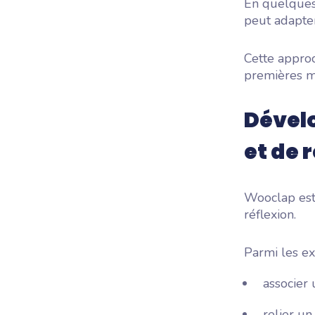
En quelques
peut adapte
Cette approc
premières m
Dével
et de 
Wooclap est 
réflexion.
Parmi les ex
associer 
relier un