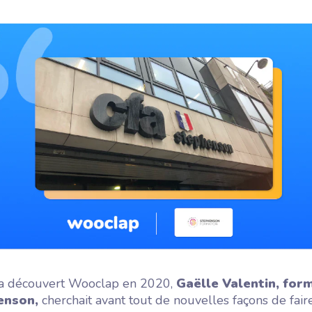
Tout ce qu'il y a à savoir sur la vie
chez Wooclap
Wooflash
Wooflash, la plateforme de
microlearning par Wooclap
 a découvert Wooclap en 2020,
Gaëlle Valentin, for
enson,
cherchait avant tout de nouvelles façons de faire