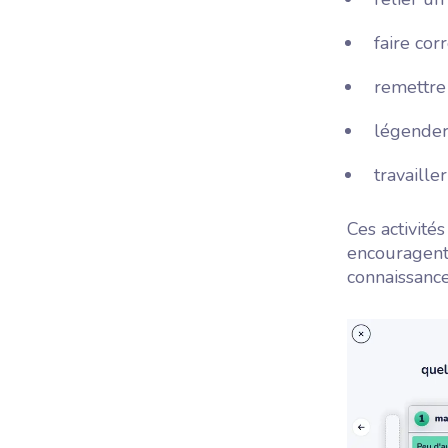
faire co
remettre
légender
travaille
Ces activité
encouragent 
connaissance