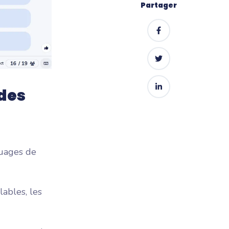
Partager
 des
nuages de
lables, les