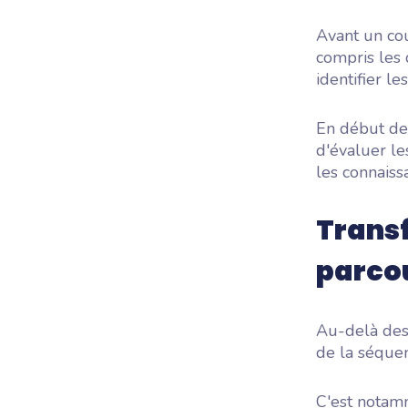
Avant un cou
compris les
identifier l
En début de
d'évaluer le
les connaiss
Transf
parcou
Au-delà des
de la séque
C'est notamm