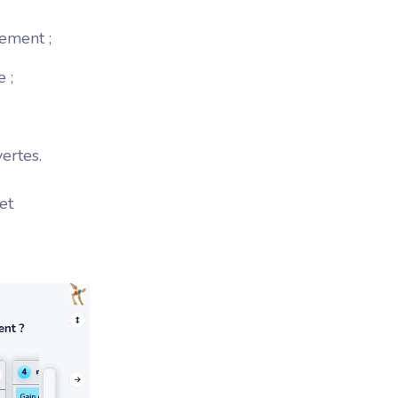
ement ;
 ;
vertes.
et