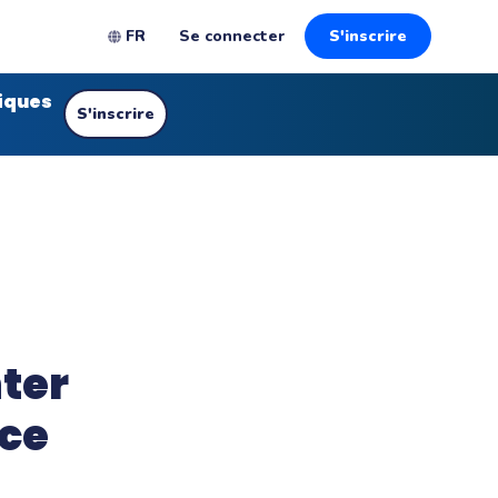
FR
Se connecter
S'inscrire
iques
S'inscrire
ter
nce