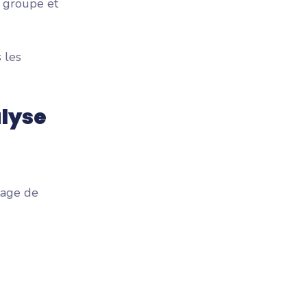
 groupe et
 les
lyse
tage de