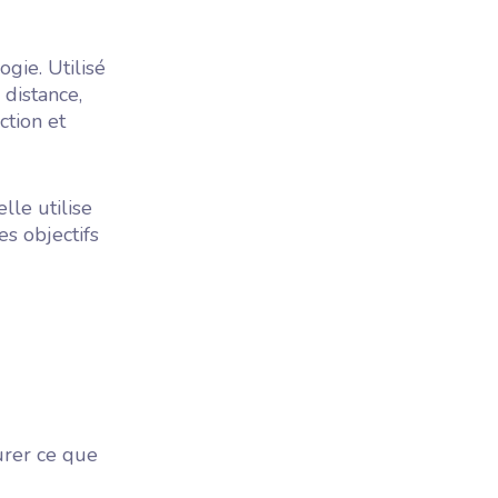
gie. Utilisé
distance,
ction et
le utilise
es objectifs
urer ce que