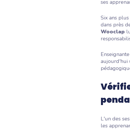
ses apprena
Six ans plus
dans près de
Wooclap
lu
responsabili
Enseignante
aujourd'hui 
pédagogiqu
Vérifi
pendan
L'un des se
les apprenan