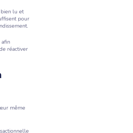
 bien lu et
ffisent pour
ondissement.
 afin
de réactiver
n
u cœur même
sactionnelle