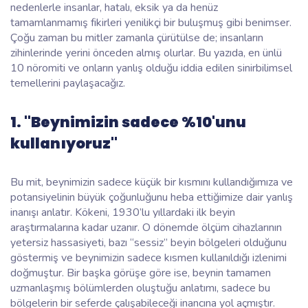
nedenlerle insanlar, hatalı, eksik ya da henüz
tamamlanmamış fikirleri yenilikçi bir buluşmuş gibi benimser.
Çoğu zaman bu mitler zamanla çürütülse de; insanların
zihinlerinde yerini önceden almış olurlar. Bu yazıda, en ünlü
10 nöromiti ve onların yanlış olduğu iddia edilen sinirbilimsel
temellerini paylaşacağız.
1. "Beynimizin sadece %10'unu
kullanıyoruz"
Bu mit, beynimizin sadece küçük bir kısmını kullandığımıza ve
potansiyelinin büyük çoğunluğunu heba ettiğimize dair yanlış
inanışı anlatır. Kökeni, 1930’lu yıllardaki ilk beyin
araştırmalarına kadar uzanır. O dönemde ölçüm cihazlarının
yetersiz hassasiyeti, bazı “sessiz” beyin bölgeleri olduğunu
göstermiş ve beynimizin sadece kısmen kullanıldığı izlenimi
doğmuştur. Bir başka görüşe göre ise, beynin tamamen
uzmanlaşmış bölümlerden oluştuğu anlatımı, sadece bu
bölgelerin bir seferde çalışabileceği inancına yol açmıştır.