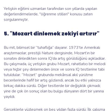
Yetişkin eğitimi uzmanları tarafından son yıllarda yapılan
değerlendirmelerde, "öğrenme stilleri" konusu zaten
sorgulanmıştır.
5. "Mozart dinlemek zekiyi artırır"
Bu mit, bilimsel bir “tuhaflığa” dayanır. 1973’te Amerikalı
araştırmacılar, prestijli
Nature
dergisinde, Mozart’ın bir
sonatını dinledikten sonra IQ’da artış görüldüğünü açıkladılar.
Bu çalışmada, üç yetişkin grubu Mozart, rahatlatıcı bir melodi
veya hiçbir şey dinlemeden önce ve sonra IQ testlerine tabi
tutuldular. “Mozart” grubunda mekânsal akıl yürütme
becerilerinde hafif bir artış gözlendi, ancak bu etki yalnızca
birkaç dakika sürdü. Diğer testlerde bir değişiklik çıkmadı;
yine de çok ön sonuç olan bu bulgu dünyanın dört bir yanına
yayıldı.
Gerçeklerle yüzleşmek on beş yıldan fazla sürdü: İlk çalışma