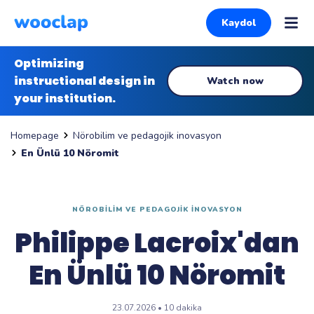
Kaydol
Optimizing
instructional design in
Watch now
your institution.
Nörobilim ve pedagojik inovasyon
Homepage
En Ünlü 10 Nöromit
NÖROBILIM VE PEDAGOJIK INOVASYON
Philippe Lacroix'dan
En Ünlü 10 Nöromit
23.07.2026 • 10 dakika