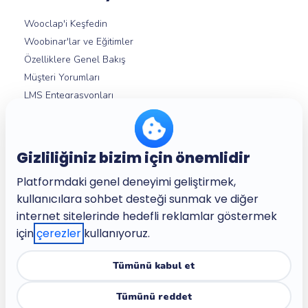
Wooclap'i Keşfedin
Woobinar'lar ve Eğitimler
Özelliklere Genel Bakış
Müşteri Yorumları
LMS Entegrasyonları
Yardım Merkezi
Gizliliğiniz bizim için önemlidir
Hakkımızda
Platformdaki genel deneyimi geliştirmek,
Şirket
kullanıcılara sohbet desteği sunmak ve diğer
Kariyer
internet sitelerinde hedefli reklamlar göstermek
Şartlar ve Koşullar
için
çerezler
kullanıyoruz.
Gizlilik Politikası
Çocuk Dostu Gizlilik Politikası
Tümünü kabul et
Güven Merkezi
Tümünü reddet
Erişilebilirlik