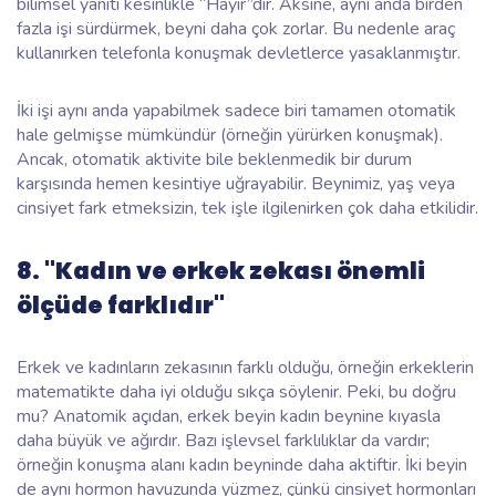
bilimsel yanıtı kesinlikle “Hayır”dır. Aksine, aynı anda birden
fazla işi sürdürmek, beyni daha çok zorlar. Bu nedenle araç
kullanırken telefonla konuşmak devletlerce yasaklanmıştır.
İki işi aynı anda yapabilmek sadece biri tamamen otomatik
hale gelmişse mümkündür (örneğin yürürken konuşmak).
Ancak, otomatik aktivite bile beklenmedik bir durum
karşısında hemen kesintiye uğrayabilir. Beynimiz, yaş veya
cinsiyet fark etmeksizin, tek işle ilgilenirken çok daha etkilidir.
8. "Kadın ve erkek zekası önemli
ölçüde farklıdır"
Erkek ve kadınların zekasının farklı olduğu, örneğin erkeklerin
matematikte daha iyi olduğu sıkça söylenir. Peki, bu doğru
mu? Anatomik açıdan, erkek beyin kadın beynine kıyasla
daha büyük ve ağırdır. Bazı işlevsel farklılıklar da vardır;
örneğin konuşma alanı kadın beyninde daha aktiftir. İki beyin
de aynı hormon havuzunda yüzmez, çünkü cinsiyet hormonları