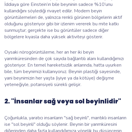
İddiaya göre Einstein’ın bile beyninin sadece %10’unu
kullandığını söylediği rivayet edilir. Modern beyin
görüntülemeleri de, yalnızca renkli görünen bölgelerin aktif
olduğunu gösteriyor gibi bir izlenim vererek bu mite katkı
sunmuştur; gerçekte ise bu görüntüler sadece diğer
bölgelere kıyasla daha yüksek aktiviteyi gösterir.
Oysaki nörogörüntüleme, her an her iki beyin
yarımküresinden de çok sayıda bağlantılı alanı kullandığımızı
gösteriyor. En temel hareketsizlik anlarında, hatta uyurken
bile, tüm beynimizi kullanıyoruz. Beynin plastiği sayesinde,
yani beynimizin her yaşta (iyiye ya da kötüye) değişme
yeteneğiyle, potansiyeli sürekli gelişir.
2. "İnsanlar sağ veya sol beyinlidir"
Çoğunlukla, yaratıcı insanların "sağ beyinli", mantıklı insanların
ise "sol beyinli" olduğu söylenir. Beynin bir yarımküresini
diğerinden daha fazla kullandığımıza yönelik bu düşüncenin