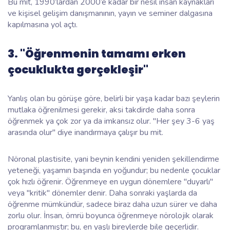
Bu mit, 1990’lardan 2000’e kadar bir nesil insan kaynakları
ve kişisel gelişim danışmanının, yayın ve seminer dalgasına
kapılmasına yol açtı.
3. "Öğrenmenin tamamı erken
çocuklukta gerçekleşir"
Yanlış olan bu görüşe göre, belirli bir yaşa kadar bazı şeylerin
mutlaka öğrenilmesi gerekir, aksi takdirde daha sonra
öğrenmek ya çok zor ya da imkansız olur. "Her şey 3-6 yaş
arasında olur" diye inandırmaya çalışır bu mit.
Nöronal plastisite, yani beynin kendini yeniden şekillendirme
yeteneği, yaşamın başında en yoğundur; bu nedenle çocuklar
çok hızlı öğrenir. Öğrenmeye en uygun dönemlere "duyarlı"
veya "kritik" dönemler denir. Daha sonraki yaşlarda da
öğrenme mümkündür, sadece biraz daha uzun sürer ve daha
zorlu olur. İnsan, ömrü boyunca öğrenmeye nörolojik olarak
programlanmıştır; bu, en yaşlı bireylerde bile geçerlidir.