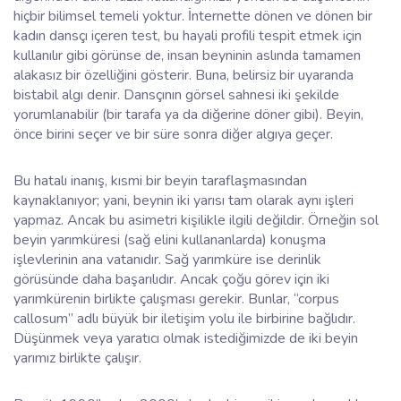
hiçbir bilimsel temeli yoktur. İnternette dönen ve dönen bir
kadın dansçı içeren test, bu hayali profili tespit etmek için
kullanılır gibi görünse de, insan beyninin aslında tamamen
alakasız bir özelliğini gösterir. Buna, belirsiz bir uyaranda
bistabil algı denir. Dansçının görsel sahnesi iki şekilde
yorumlanabilir (bir tarafa ya da diğerine döner gibi). Beyin,
önce birini seçer ve bir süre sonra diğer algıya geçer.
Bu hatalı inanış, kısmi bir beyin taraflaşmasından
kaynaklanıyor; yani, beynin iki yarısı tam olarak aynı işleri
yapmaz. Ancak bu asimetri kişilikle ilgili değildir. Örneğin sol
beyin yarımküresi (sağ elini kullananlarda) konuşma
işlevlerinin ana vatanıdır. Sağ yarımküre ise derinlik
görüsünde daha başarılıdır. Ancak çoğu görev için iki
yarımkürenin birlikte çalışması gerekir. Bunlar, “corpus
callosum” adlı büyük bir iletişim yolu ile birbirine bağlıdır.
Düşünmek veya yaratıcı olmak istediğimizde de iki beyin
yarımız birlikte çalışır.