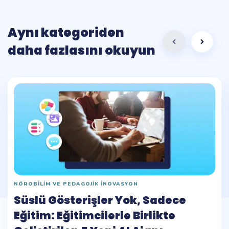
Aynı kategoriden
daha fazlasını okuyun
NÖROBILIM VE PEDAGOJIK INOVASYON
Süslü Gösterişler Yok, Sadece
Eğitim: Eğitimcilerle Birlikte