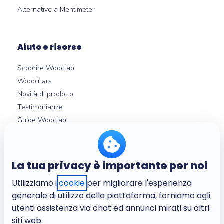
Alternative a Mentimeter
Aiuto e risorse
Scoprire Wooclap
Woobinars
Novità di prodotto
Testimonianze
Guide Wooclap
Integrazioni LMS
Help center
La tua privacy è importante per noi
Utilizziamo i
cookie
per migliorare l'esperienza
Chi siamo
generale di utilizzo della piattaforma, forniamo agli
L'azienda
utenti assistenza via chat ed annunci mirati su altri
Lavora con noi
siti web.