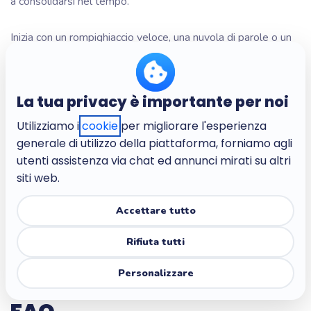
a consolidarsi nel tempo.
Inizia con un rompighiaccio veloce, una nuvola di parole o un
quiz divertente. Poi avvia la riunione sfruttando questa
buona energia. Lo spirito di squadra si sviluppa attraverso
questi piccoli momenti ripetuti e regolari, che trasformano la
partecipazione in un'abitudine.
La tua privacy è importante per noi
Utilizziamo i
cookie
per migliorare l'esperienza
👉 Usa le attività di Wooclap durante le tue riunioni e
generale di utilizzo della piattaforma, forniamo agli
osserva i cambiamenti consolidarsi a poco a poco, in diretta.
utenti assistenza via chat ed annunci mirati su altri
siti web.
Accettare tutto
Prova Wooclap gratuitamente!
Rifiuta tutti
Personalizzare