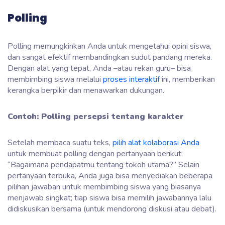
Polling
Polling memungkinkan Anda untuk mengetahui opini siswa,
dan sangat efektif membandingkan sudut pandang mereka.
Dengan alat yang tepat, Anda –atau rekan guru– bisa
membimbing siswa melalui
proses interaktif
ini, memberikan
kerangka berpikir dan menawarkan dukungan.
Contoh: Polling persepsi tentang karakter
Setelah membaca suatu teks,
pilih alat kolaborasi Anda
untuk membuat polling dengan pertanyaan berikut:
“Bagaimana pendapatmu tentang tokoh utama?”
Selain
pertanyaan terbuka, Anda juga bisa menyediakan beberapa
pilihan jawaban untuk membimbing siswa yang biasanya
menjawab singkat; tiap siswa bisa memilih jawabannya lalu
didiskusikan bersama (untuk mendorong diskusi atau debat).