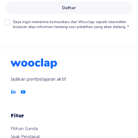
Daftar
Saya ingin menerima komunikasi dari Wooclap seperti newsletter
bulanan atau informasi tentang sesi pelatihan yang akan datang.
*
Jadikan pembelajaran aktif
Fitur
Pilihan Ganda
Jajak Pendapat