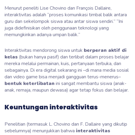
Menurut peneliti Lise Chovino dan François Dallaire,
interaktivitas adalah “
proses komunikasi timbal balik antara
guru dan sekelompok siswa atau antar siswa sendiri.
” “
Ini
juga didefinisikan oleh penggunaan teknologi yang
memungkinkan adanya umpan balik.
”
Interaktivitas mendorong siswa untuk
berperan aktif di
kelas
(bukan hanya pasif) dan terlibat dalam proses belajar
mereka melalui permainan, kuis, pertanyaan terbuka, dan
sebagainya. Di era digital sekarang ini –di mana media sosial
dan video game bisa menjadi gangguan terus-menerus–
bentuk keterlibatan
ini sangat membantu siswa (anak-
anak, remaja, maupun dewasa) agar tetap fokus dan belajar.
Keuntungan interaktivitas
Penelitian (termasuk L. Chovino dan F. Dallaire yang dikutip
sebelumnya) menunjukkan bahwa
interaktivitas