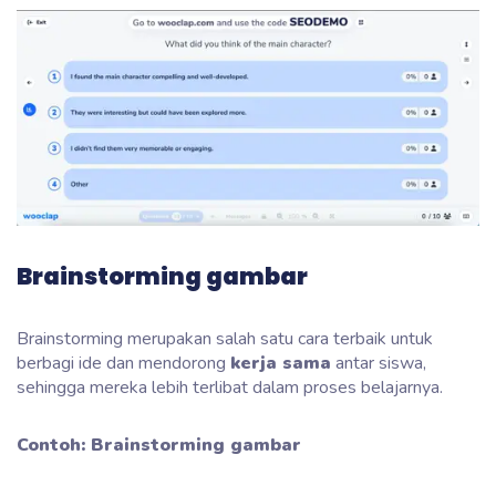
Brainstorming gambar
Brainstorming merupakan salah satu cara terbaik untuk
berbagi ide dan mendorong
kerja sama
antar siswa,
sehingga mereka lebih terlibat dalam proses belajarnya.
Contoh: Brainstorming gambar