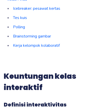
Icebreaker: pesawat kertas
Tes kuis
Polling
Brainstorming gambar
Kerja kelompok kolaboratif
Keuntungan kelas
interaktif
Definisi interaktivitas