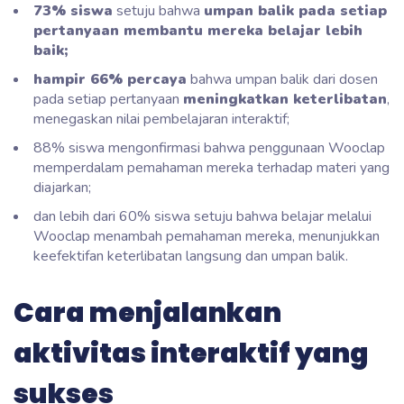
73% siswa
setuju bahwa
umpan balik pada setiap
pertanyaan membantu mereka belajar lebih
baik;
hampir 66% percaya
bahwa umpan balik dari dosen
pada setiap pertanyaan
meningkatkan keterlibatan
,
menegaskan nilai pembelajaran interaktif;
88% siswa mengonfirmasi bahwa penggunaan Wooclap
memperdalam pemahaman mereka terhadap materi yang
diajarkan;
dan lebih dari 60% siswa setuju bahwa belajar melalui
Wooclap menambah pemahaman mereka, menunjukkan
keefektifan keterlibatan langsung dan umpan balik.
Cara menjalankan
aktivitas interaktif yang
sukses