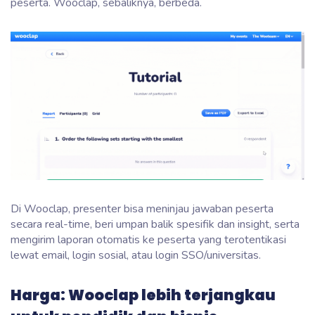
peserta. Wooclap, sebaliknya, berbeda.
Di Wooclap, presenter bisa meninjau jawaban peserta
secara real-time, beri umpan balik spesifik dan insight, serta
mengirim laporan otomatis ke peserta yang terotentikasi
lewat email, login sosial, atau login SSO/universitas.
Harga:
Wooclap lebih terjangkau