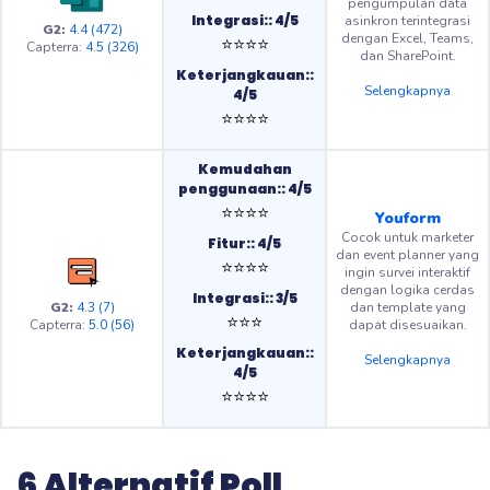
pengumpulan data
Integrasi:: 4/5
asinkron terintegrasi
G2:
4.4 (472)
dengan Excel, Teams,
⭐️
⭐️
⭐️
⭐️
Capterra:
4.5 (326)
dan SharePoint.
Keterjangkauan::
Selengkapnya
4/5
⭐️
⭐️
⭐️
⭐️
Kemudahan
penggunaan:: 4/5
⭐️
⭐️
⭐️
⭐️
Youform
Cocok untuk marketer
Fitur:: 4/5
dan event planner yang
⭐️
⭐️
⭐️
⭐️
ingin survei interaktif
dengan logika cerdas
Integrasi:: 3/5
G2:
4.3 (7)
dan template yang
⭐️
⭐️
⭐️
Capterra:
5.0 (56)
dapat disesuaikan.
Keterjangkauan::
Selengkapnya
4/5
⭐️
⭐️
⭐️
⭐️
6 Alternatif Poll