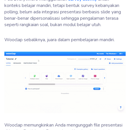
konteks belajar mandiri, tetapi bentuk survey kebanyakan
polling, belum ada integrasi presentasi berbasis slide yang
benar-benar dipersonalisasi sehingga pengalaman terasa
seperti rangkaian soal, bukan modul belajar utuh.
Wooclap sebaliknya, juara dalam pembelajaran mandiri.
Wooclap memungkinkan Anda mengunggah file presentasi