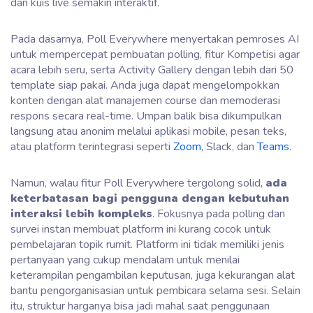
dan kuis live semakin interaktif.
Pada dasarnya, Poll Everywhere menyertakan pemroses AI
untuk mempercepat pembuatan polling, fitur Kompetisi agar
acara lebih seru, serta Activity Gallery dengan lebih dari 50
template siap pakai. Anda juga dapat mengelompokkan
konten dengan alat manajemen course dan memoderasi
respons secara real-time. Umpan balik bisa dikumpulkan
langsung atau anonim melalui aplikasi mobile, pesan teks,
atau platform terintegrasi seperti
Zoom
, Slack, dan
Teams
.
Namun, walau fitur Poll Everywhere tergolong solid,
ada
keterbatasan bagi pengguna dengan kebutuhan
interaksi lebih kompleks
. Fokusnya pada polling dan
survei instan membuat platform ini kurang cocok untuk
pembelajaran topik rumit. Platform ini tidak memiliki jenis
pertanyaan yang cukup mendalam untuk menilai
keterampilan pengambilan keputusan, juga kekurangan alat
bantu pengorganisasian untuk pembicara selama sesi. Selain
itu, struktur harganya bisa jadi mahal saat penggunaan