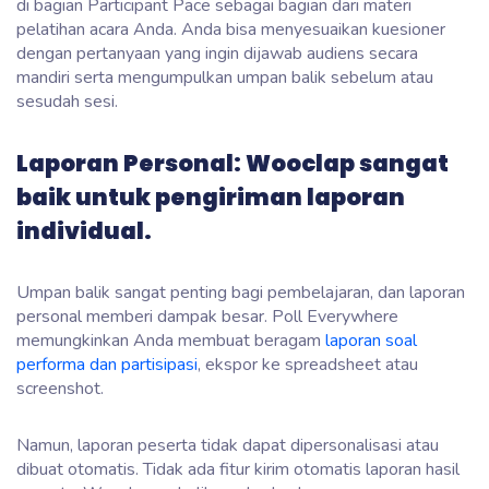
di bagian Participant Pace sebagai bagian dari materi
pelatihan acara Anda. Anda bisa menyesuaikan kuesioner
dengan pertanyaan yang ingin dijawab audiens secara
mandiri serta mengumpulkan umpan balik sebelum atau
sesudah sesi.
Laporan Personal:
Wooclap sangat
baik untuk pengiriman laporan
individual.
Umpan balik sangat penting bagi pembelajaran, dan laporan
personal memberi dampak besar. Poll Everywhere
memungkinkan Anda membuat beragam
laporan soal
performa dan partisipasi
, ekspor ke spreadsheet atau
screenshot.
Namun, laporan peserta tidak dapat dipersonalisasi atau
dibuat otomatis. Tidak ada fitur kirim otomatis laporan hasil