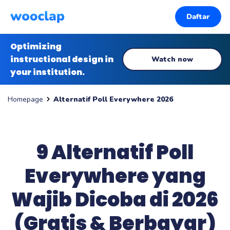
Daftar
Optimizing
instructional design in
Watch now
your institution.
Alternatif Poll Everywhere 2026
Homepage
9 Alternatif Poll
Everywhere yang
Wajib Dicoba di 2026
(Gratis & Berbayar)