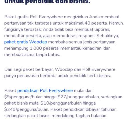
untuk pendidik dan bisnis.
Paket gratis Poll Everywhere mengizinkan Anda membuat
pertanyaan tak terbatas untuk maksimal 40 peserta. Namun,
fungsinya terbatas; Anda tidak bisa membuat laporan,
mendaftar peserta, atau memoderasi respons. Sebaliknya,
paket gratis Wooclap
membuka semua jenis pertanyaan,
menampung 1.000 peserta, memantau kehadiran, dan
membuat acara tanpa batas.
Dari segi paket berbayar, Wooclap dan Poll Everywhere
punya penawaran berbeda untuk pendidik serta bisnis.
Paket
pendidikan Poll Everywhere
mulai dari
$9/pengguna/bulan hingga $27/pengguna/bulan, sedangkan
paket bisnis mulai $10/pengguna/bulan hingga
$249/pengguna/bulan. Paket pendidikan dibayar tahunan,
sedangkan paket bisnis mendukung tagihan bulanan.