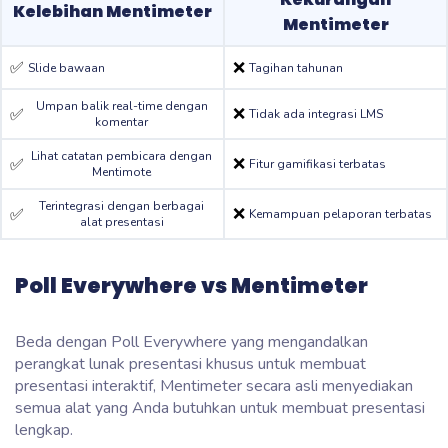
Kelebihan Mentimeter
Mentimeter
✅
❌
Slide bawaan
Tagihan tahunan
Umpan balik real-time dengan
❌
✅
Tidak ada integrasi LMS
komentar
Lihat catatan pembicara dengan
❌
✅
Fitur gamifikasi terbatas
Mentimote
Terintegrasi dengan berbagai
❌
✅
Kemampuan pelaporan terbatas
alat presentasi
Poll Everywhere vs Mentimeter
Beda dengan Poll Everywhere yang mengandalkan
perangkat lunak presentasi khusus untuk membuat
presentasi interaktif, Mentimeter secara asli menyediakan
semua alat yang Anda butuhkan untuk membuat presentasi
lengkap.