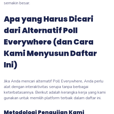
semakin besar.
Apa yang Harus Dicari
dari Alternatif Poll
Everywhere (dan Cara
Kami Menyusun Daftar
Ini)
Jika Anda mencari alternatif Poll Everywhere, Anda perlu
alat dengan interaktivitas serupa tanpa berbagai
keterbatasannya. Berikut adalah kerangka kerja yang kami
gunakan untuk memilih platform terbaik dalam daftar ini.
Metodologi Pengujian Kami