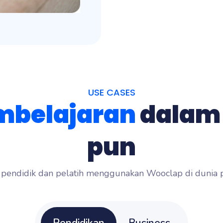
USE CASES
mbelajaran
dalam 
pun
endidik dan pelatih menggunakan Wooclap di dunia pe