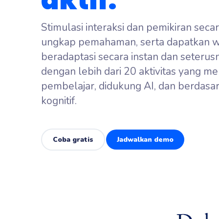
aktif.
Uji pengetah
Brainstor
Kumpulkan se
Stimulasi interaksi dan pemikiran secar
Polling L
ungkap pemahaman, serta dapatkan 
Ungkap apa y
beradaptasi secara instan dan seteru
audiens And
dengan lebih dari 20 aktivitas yang m
pembelajar, didukung AI, dan berdasar
kognitif.
Coba gratis
Jadwalkan demo