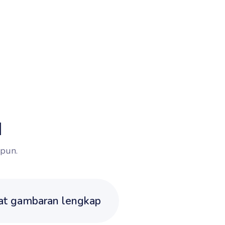
a
 pun.
at gambaran lengkap