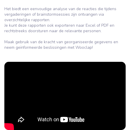
Het biedt een eenvoudige analyse van de reacties die tijdens
vergaderingen of brainstormsessies zijn ontvangen via
overzichtelijke rapporten.
Je kunt deze rapporten ook exporteren naar Excel of PDF en
rechtstreeks doorsturen naar de relevante personen.
Maak gebruik van de kracht van georganiseerde gegevens en
neem geïnformeerde beslissingen met Wooclap!