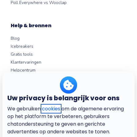
Poll Everywhere vs Wooclap
Help & bronnen
Blog
Icebreakers
Gratis tools
Klantervaringen
Helpcentrum
Microlearning
Uw privacy is belangrijk voor ons
Over ons
We gebruiken
cookies
om de algemene ervaring
Bedrijf
op het platform te verbeteren, gebruikers
Vacatures
chatondersteuning te geven en gerichte
Algemene voorwaarden
advertenties op andere websites te tonen.