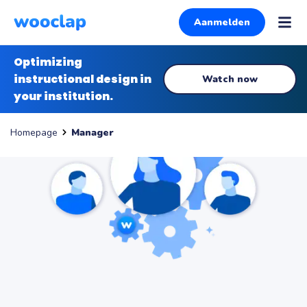
Aanmelden
Optimizing
instructional design in
Watch now
your institution.
Manager
Homepage