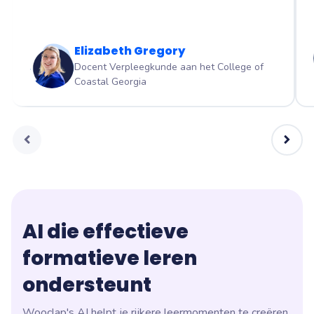
Elizabeth Gregory
Docent Verpleegkunde aan het College of
Coastal Georgia
AI die effectieve
formatieve leren
ondersteunt
Wooclap's AI helpt je rijkere leermomenten te creëren