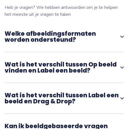
Heb je vragen? We hebben antwoorden om je te helpen
het meeste uit je vragen te halen
Welke afbeeldingsformaten
worden ondersteund?
Je kunt JPEG-, PNG- en GIF-bestanden uploaden.
Portretoriëntatie wordt beter weergegeven op de
apparaten van deelnemers, vooral voor Op beeld vinden
Wat is het verschil tussen Op beeld
vragen.
vinden en Label een beeld?
Bij Op beeld vinden klikken deelnemers op een locatie in
de afbeelding, jij definieert de correcte zone(s) van
tevoren. Bij Label een beeld typen deelnemers hun eigen
Wat is het verschil tussen Label een
label voor genummerde zones, er is geen lijst om uit te
beeld en Drag & Drop?
kiezen, wat actieve herinnering vereist in plaats van
Bij Label een beeld typen deelnemers de juiste naam voor
herkenning.
elke gemarkeerde zone. Bij Drag &amp; Drop slepen
deelnemers vooraf geschreven labels die door de
Kan ik beeldgebaseerde vragen
presentator zijn verstrekt naar de juiste zones van de