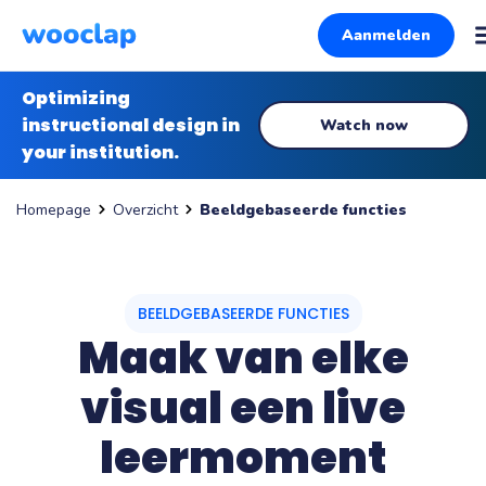
Aanmelden
Optimizing
instructional design in
Watch now
your institution.
Overzicht
Beeldgebaseerde functies
Homepage
BEELDGEBASEERDE FUNCTIES
Maak van elke
visual een live
leermoment