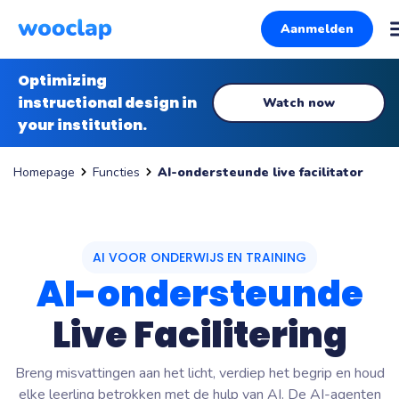
Aanmelden
Optimizing
instructional design in
Watch now
your institution.
Functies
AI-ondersteunde live facilitator
Homepage
AI VOOR ONDERWIJS EN TRAINING
AI-ondersteunde
Live Facilitering
Breng misvattingen aan het licht, verdiep het begrip en houd
elke leerling betrokken met de hulp van AI. De AI-agenten