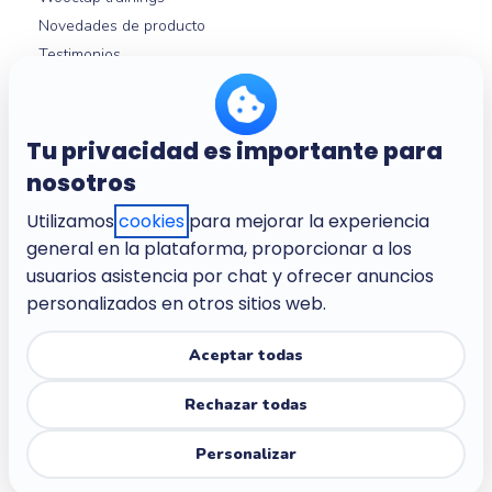
Novedades de producto
Testimonios
Guías Wooclap
Integraciones con LMS
Ayuda
Tu privacidad es importante para
nosotros
Utilizamos
cookies
para mejorar la experiencia
Nosotros
general en la plataforma, proporcionar a los
Empresa
usuarios asistencia por chat y ofrecer anuncios
Empleo
personalizados en otros sitios web.
Condiciones del servicio
Política de privacidad
Aceptar todas
Política de privacidad para los niños
Rechazar todas
Centro de confianza
Accesibilidad
Personalizar
Configuración de las cookies