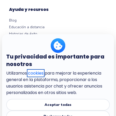
Ayuda y recursos
Blog
Educación a distancia
Historias de éxito
Expertos en neurociencia
Ayuda
Micro-learning
Tu privacidad es importante para
nosotros
Utilizamos
cookies
para mejorar la experiencia
Nosotros
general en la plataforma, proporcionar a los
Empresa
usuarios asistencia por chat y ofrecer anuncios
Empleo
personalizados en otros sitios web.
Condiciones del servicio
Política de privacidad
Aceptar todas
Política de privacidad para los niños