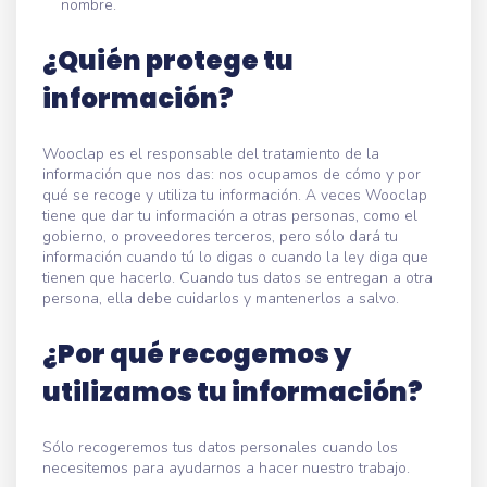
nombre.
¿Quién protege tu
información?
Wooclap es el responsable del tratamiento de la
información que nos das: nos ocupamos de cómo y por
qué se recoge y utiliza tu información. A veces Wooclap
tiene que dar tu información a otras personas, como el
gobierno, o proveedores terceros, pero sólo dará tu
información cuando tú lo digas o cuando la ley diga que
tienen que hacerlo. Cuando tus datos se entregan a otra
persona, ella debe cuidarlos y mantenerlos a salvo.
¿Por qué recogemos y
utilizamos tu información?
Sólo recogeremos tus datos personales cuando los
necesitemos para ayudarnos a hacer nuestro trabajo.