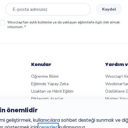
Kaydol
Wooclap'tan aylık bültenler ya da yaklaşan eğitimlerle ilgili ileti almak
istiyorum.
*
Konular
Yardım v
Öğrenme Bilimi
Wooclap'i K
Eğitimde Yapay Zeka
Woobinar'lar
Uzaktan ve Hibrit Eğitim
Özelliklere 
Etkileşimli Araçlar
Müşteri Yoru
Kahoot alternatifleri
LMS Entegra
çin önemlidir
r
Mentimeter alternatifleri
Yardım Merk
i geliştirmek, kullanıcılara sohbet desteği sunmak ve di
lar göstermek için
çerezler
kullanıyoruz.