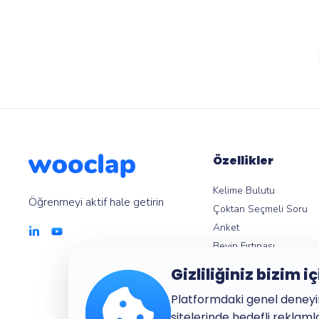
Özellikler
Kelime Bulutu
Öğrenmeyi aktif hale getirin
Çoktan Seçmeli Soru
Anket
Beyin Fırtınası
Etkileşimli Sunum
Gizliliğiniz bizim i
Görünümler ve Raporla
Platformdaki genel deneyim
Rekabet Modu
sitelerinde hedefli reklam