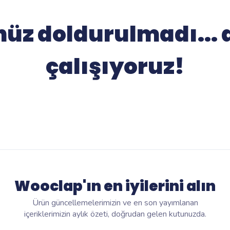
Wooflash
üz doldurulmadı...
Wooflash, Wooclap tarafından
sunulan mikroöğrenme platformudur
çalışıyoruz!
Wooclap'ın en iyilerini alın
Ürün güncellemelerimizin ve en son yayımlanan
içeriklerimizin aylık özeti, doğrudan gelen kutunuzda.