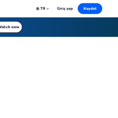
TR
Giriş yap
Kaydol
Watch now