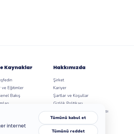
e Kaynaklar
Hakkımızda
eşfedin
Şirket
 ve Eğitimler
Kariyer
Genel Bakış
Şartlar ve Koşullar
mları
Gizlilik Politikası
syonları
Çocuk Dostu Gizlilik Politikası
Tümünü kabul et
ezi
Güven Merkezi
ğer internet
Erişilebilirlik
Tümünü reddet