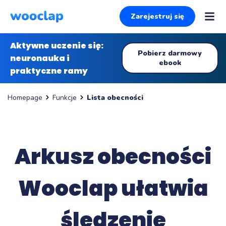
Zarejestruj się
Aktywne uczenie się:
Pobierz darmowy
neuronauka i
ebook
praktyczne ramy
Funkcje
Lista obecności
Homepage
Arkusz obecności
Wooclap ułatwia
śledzenie