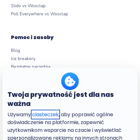
Slido vs Wooclap
Poll Everywhere vs Wooclap
Pomoc i zasoby
Blog
Ice breakery
Bezpłatne narzędzia
Opinie klientów
Centrum pomocy
Mikrouczenie
Twoja prywatność jest dla nas
ważna
Używamy
ciasteczek
, aby poprawić ogólne
O nas
doświadczenie na platformie, zapewnić
Company
użytkownikom wsparcie na czacie i wyświetlać
Kariera
spersonalizowane reklamy na innych stronach