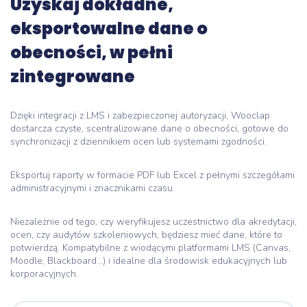
Uzyskaj dokładne,
eksportowalne dane o
obecności, w pełni
zintegrowane
Dzięki integracji z LMS i zabezpieczonej autoryzacji, Wooclap
dostarcza czyste, scentralizowane dane o obecności, gotowe do
synchronizacji z dziennikiem ocen lub systemami zgodności.
Eksportuj raporty w formacie PDF lub Excel z pełnymi szczegółami
administracyjnymi i znacznikami czasu.
Niezależnie od tego, czy weryfikujesz uczestnictwo dla akredytacji,
ocen, czy audytów szkoleniowych, będziesz mieć dane, które to
potwierdzą. Kompatybilne z wiodącymi platformami LMS (Canvas,
Moodle, Blackboard...) i idealne dla środowisk edukacyjnych lub
korporacyjnych.