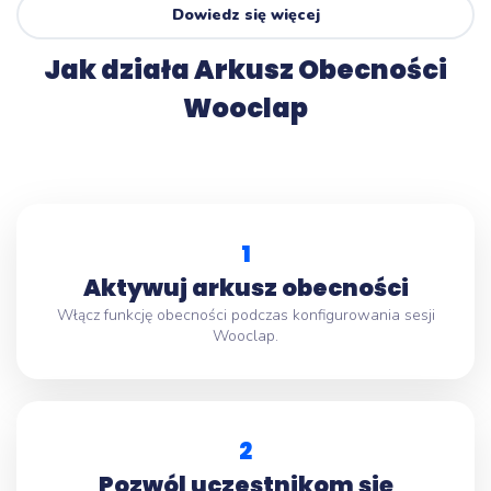
Dowiedz się więcej
Jak działa Arkusz Obecności
Wooclap
1
Aktywuj arkusz obecności
Włącz funkcję obecności podczas konfigurowania sesji
Wooclap.
2
Pozwól uczestnikom się