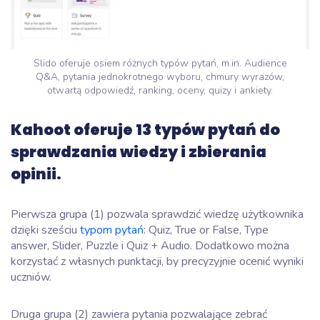
Slido oferuje osiem różnych typów pytań, m.in. Audience
Q&A, pytania jednokrotnego wyboru, chmury wyrazów,
otwartą odpowiedź, ranking, oceny, quizy i ankiety.
Kahoot oferuje 13 typów pytań do
sprawdzania wiedzy i zbierania
opinii.
Pierwsza grupa (1) pozwala sprawdzić wiedzę użytkownika
dzięki sześciu
typom pytań
: Quiz, True or False, Type
answer, Slider, Puzzle i Quiz + Audio. Dodatkowo można
korzystać z własnych punktacji, by precyzyjnie ocenić wyniki
uczniów.
Druga grupa (2) zawiera pytania pozwalające zebrać