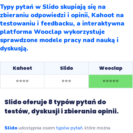
Typy pytań w Slido skupiają się na
zbieraniu odpowiedzi i opinii, Kahoot na
testowaniu i feedbacku, a interaktywna
platforma Wooclap wykorzystuje
sprawdzone modele pracy nad nauką i
dyskusją.
Kahoot
Slido
Wooclap
⭐️
⭐️
⭐️
⭐️
⭐️
⭐️
⭐️
⭐️
⭐️
⭐️
⭐️
⭐️
Slido oferuje 8 typów pytań do
testów, dyskusji i zbierania opinii.
Slido
udostępnia osiem
typów pytań
, które można