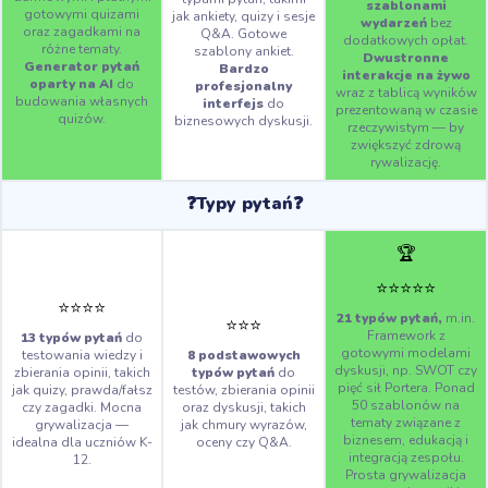
szablonami
gotowymi quizami
jak ankiety, quizy i sesje
wydarzeń
bez
oraz zagadkami na
Q&A. Gotowe
dodatkowych opłat.
różne tematy.
szablony ankiet.
Dwustronne
Generator pytań
Bardzo
interakcje na żywo
oparty na AI
do
profesjonalny
wraz z tablicą wyników
budowania własnych
interfejs
do
prezentowaną w czasie
quizów.
biznesowych dyskusji.
rzeczywistym — by
zwiększyć zdrową
rywalizację.
❓Typy pytań❓
🏆
⭐️
⭐️
⭐️
⭐️
⭐️
⭐️
⭐️
⭐️
⭐️
21 typów pytań,
m.in.
⭐️
⭐️
⭐️
Framework z
13 typów pytań
do
gotowymi modelami
testowania wiedzy i
8 podstawowych
dyskusji, np. SWOT czy
zbierania opinii, takich
typów pytań
do
pięć sił Portera. Ponad
jak quizy, prawda/fałsz
testów, zbierania opinii
50 szablonów na
czy zagadki. Mocna
oraz dyskusji, takich
tematy związane z
grywalizacja —
jak chmury wyrazów,
biznesem, edukacją i
idealna dla uczniów K-
oceny czy Q&A.
integracją zespołu.
12.
Prosta grywalizacja