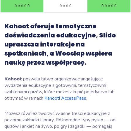
⭐️
⭐️
⭐️
⭐️
⭐️
⭐️
⭐️
⭐️
⭐️
⭐️
⭐️
⭐️
⭐️
⭐️
Kahoot oferuje tematyczne
doświadczenia edukacyjne, Slido
upraszcza interakcje na
spotkaniach, a Wooclap wspiera
naukę przez współpracę.
Kahoot
pozwala łatwo organizować angażujące
wydarzenia edukacyjne z gotowymi, tematycznymi
szablonami quizów, które możesz kupić pojedynczo lub
otrzymać w ramach
Kahoot! AccessPass
.
Możesz również tworzyć własne treści edukacyjne z
poziomu zakładki Library. Różnorodne typy pytań — od
quizów i ankiet na żywo, po gry i zagadki — pomagają