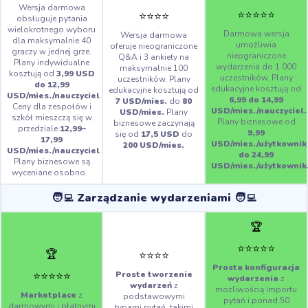
Wersja darmowa
⭐️
⭐️
⭐️
⭐️
⭐️
⭐️
⭐️
⭐️
⭐️
obsługuje pytania
wielokrotnego wyboru
Darmowa wersja
Wersja darmowa
dla maksymalnie 40
umożliwia
oferuje nieograniczone
graczy w jednej grze.
nieograniczone
Q&A i 3 ankiety na
Plany indywidualne
wydarzenia do 1 000
maksymalnie 100
kosztują od
3,99 USD
uczestników. Plany
uczestników. Plany
do 12,99
edukacyjne kosztują od
edukacyjne kosztują od
USD/mies./nauczyciel
.
6,99 do 14,99
7 USD/mies.
do
80
Ceny dla zespołów i
USD/mies./nauczyciel.
USD/mies.
Plany
szkół mieszczą się w
Plany biznesowe od
biznesowe zaczynają
przedziale
12,99–
9,99
się od
17,5 USD
do
17,99
USD/mies./użytkownik
200 USD/mies.
USD/mies./nauczyciel
.
do 24,99
Plany biznesowe są
USD/mies./użytkownik
wyceniane osobno.
🧑‍💻 Zarządzanie wydarzeniami 🧑‍💻
🏆
⭐️
⭐️
⭐️
⭐️
⭐️
🏆
⭐️
⭐️
⭐️
⭐️
Prosta konfiguracja
⭐️
⭐️
⭐️
⭐️
⭐️
Proste tworzenie
wydarzenia
z
wydarzeń
z
możliwością importu
Marketplace
z
podstawowymi
pytań i ponad 50
darmowymi i płatnymi
typami pytań, takimi