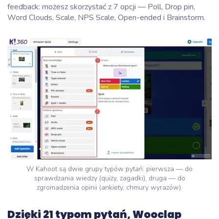
feedback: możesz skorzystać z 7 opcji — Poll, Drop pin,
Word Clouds, Scale, NPS Scale, Open-ended i Brainstorm.
W Kahoot są dwie grupy typów pytań: pierwsza — do
sprawdzania wiedzy (quizy, zagadki), druga — do
zgromadzenia opinii (ankiety, chmury wyrazów).
Dzięki 21 typom pytań, Wooclap