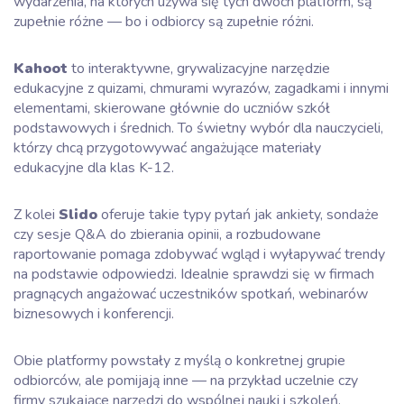
wydarzenia, na których używa się tych dwóch platform, są
zupełnie różne — bo i odbiorcy są zupełnie różni.
Kahoot
to interaktywne, grywalizacyjne narzędzie
edukacyjne z quizami, chmurami wyrazów, zagadkami i innymi
elementami, skierowane głównie do uczniów szkół
podstawowych i średnich. To świetny wybór dla nauczycieli,
którzy chcą przygotowywać angażujące materiały
edukacyjne dla klas K-12.
Z kolei
Slido
oferuje takie typy pytań jak ankiety, sondaże
czy sesje Q&A do zbierania opinii, a rozbudowane
raportowanie pomaga zdobywać wgląd i wyłapywać trendy
na podstawie odpowiedzi. Idealnie sprawdzi się w firmach
pragnących angażować uczestników spotkań, webinarów
biznesowych i konferencji.
Obie platformy powstały z myślą o konkretnej grupie
odbiorców, ale pomijają inne — na przykład uczelnie czy
firmy szukające narzędzi do wspólnej nauki i szkoleń.