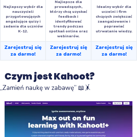
Najlepsze dla
Najlepszy wybór dla
prowadzących,
Idealny wybór dla
nauczycieli
którzy chcą uzyskać
uczelni i firm
przygotowujących
feedback i
chcących zwiększać
angażujące quizy i
identyfikować
zaangażowanie i
zadania dla uczniów
trendy podczas
poprawiać
K-12.
spotkań online oraz
utrwalanie wiedzy.
webinarów.
Zarejestruj się
Zarejestruj się
Zarejestruj się
za darmo!
za darmo!
za darmo!
Czym jest Kahoot?
„Zamień naukę w zabawę” 📖🤸