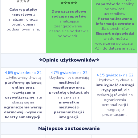
⭐️
⭐️
⭐️
⭐️
⭐️
⭐️
⭐️
⭐️
⭐️
raportów
do analizy
odpowiedzi
Cztery pulpity
Dwa szczegółowe
uczestników.
raportowe
z
rodzaje raportów
Personalizowana
analizami graczy,
analizujące
informacja zwrotna
pytań, opinii i
zaangażowanie i
dla uczestników.
podsumowaniami
.
nastroje na podstawie
Eksport odpowiedzi
odpowiedzi.
i wiadomości z
wydarzenia do Excela i
PDF do dalszej analizy.
⭐Opinie użytkowników⭐
4,6/5 gwiazdek na G2
4,7/5 gwiazdek na G2
4,5/5 gwiazdek na G2
Użytkownicy chwalą
Użytkownicy doceniają
Użytkownicy chwalą
platformę quizową
możliwości
intuicyjność obsługi
online oraz
współpracy oraz
i typy pytań
, ale
rozwiązania
prostotę obsługi
, ale
wskazują również na
grywalizacyjne
, ale
narzekają na
ograniczenia
skarżą się na
niewielkie
personalizacji i
ograniczenia wersji
możliwości
integracji z
darmowej i wysokie
personalizacji i
prezentacjami.
koszty subskrypcji.
integracji.
Najlepsze zastosowanie