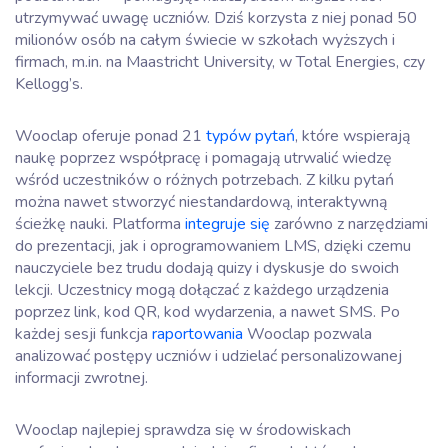
utrzymywać uwagę uczniów. Dziś korzysta z niej ponad 50
milionów osób na całym świecie w szkołach wyższych i
firmach, m.in. na Maastricht University, w Total Energies, czy
Kellogg’s.
Wooclap oferuje ponad 21
typów pytań
, które wspierają
naukę poprzez współpracę i pomagają utrwalić wiedzę
wśród uczestników o różnych potrzebach. Z kilku pytań
można nawet stworzyć niestandardową, interaktywną
ścieżkę nauki. Platforma
integruje się
zarówno z narzędziami
do prezentacji, jak i oprogramowaniem LMS, dzięki czemu
nauczyciele bez trudu dodają quizy i dyskusje do swoich
lekcji. Uczestnicy mogą dołączać z każdego urządzenia
poprzez link, kod QR, kod wydarzenia, a nawet SMS. Po
każdej sesji funkcja
raportowania
Wooclap pozwala
analizować postępy uczniów i udzielać personalizowanej
informacji zwrotnej.
Wooclap najlepiej sprawdza się w środowiskach