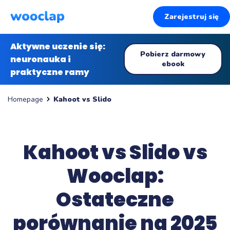
Zarejestruj się
Aktywne uczenie się:
Pobierz darmowy
neuronauka i
ebook
praktyczne ramy
Kahoot vs Slido
Homepage
Kahoot vs Slido vs
Wooclap:
Ostateczne
porównanie na 2025