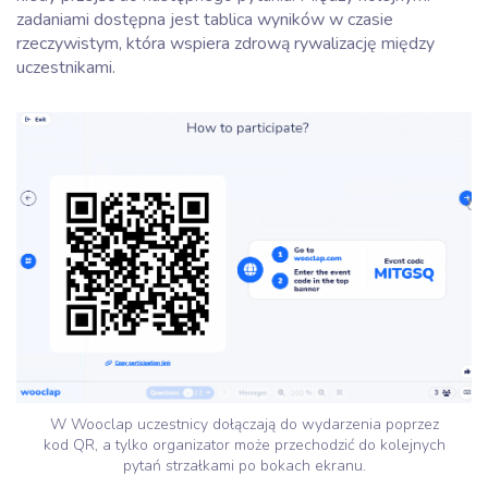
zadaniami dostępna jest tablica wyników w czasie
rzeczywistym, która wspiera zdrową rywalizację między
uczestnikami.
W Wooclap uczestnicy dołączają do wydarzenia poprzez
kod QR, a tylko organizator może przechodzić do kolejnych
pytań strzałkami po bokach ekranu.