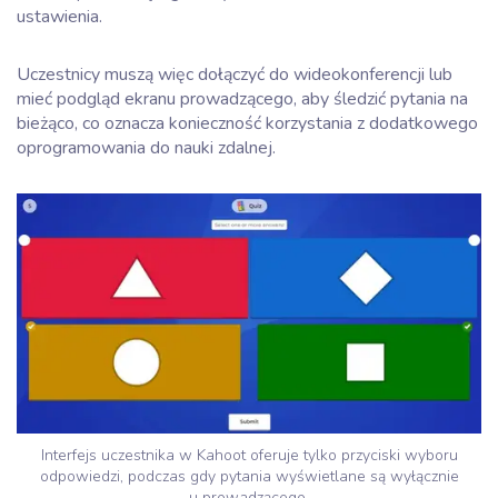
ustawienia.
Uczestnicy muszą więc dołączyć do wideokonferencji lub
mieć podgląd ekranu prowadzącego, aby śledzić pytania na
bieżąco, co oznacza konieczność korzystania z dodatkowego
oprogramowania do nauki zdalnej.
Interfejs uczestnika w Kahoot oferuje tylko przyciski wyboru
odpowiedzi, podczas gdy pytania wyświetlane są wyłącznie
u prowadzącego.