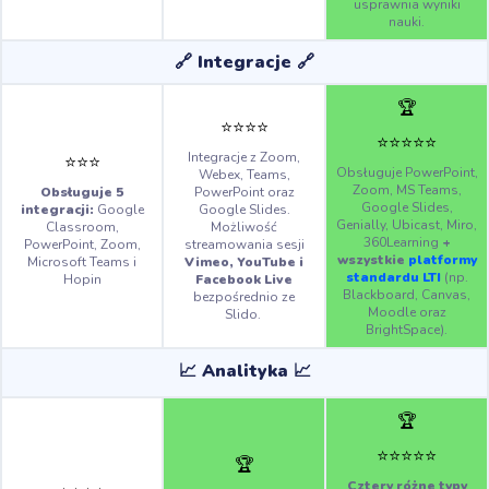
usprawnia wyniki
nauki.
🔗 Integracje 🔗
🏆
⭐️
⭐️
⭐️
⭐️
⭐️
⭐️
⭐️
⭐️
⭐️
Integracje z
Zoom,
⭐️
⭐️
⭐️
Obsługuje PowerPoint,
Webex, Teams,
Zoom, MS Teams,
Obsługuje 5
PowerPoint oraz
Google Slides,
integracji:
Google
Google Slides.
Genially, Ubicast, Miro,
Classroom,
Możliwość
360Learning
+
PowerPoint, Zoom,
streamowania sesji
wszystkie
platformy
Microsoft Teams i
Vimeo, YouTube i
standardu LTI
(np.
Hopin
Facebook Live
Blackboard, Canvas,
bezpośrednio ze
Moodle oraz
Slido.
BrightSpace).
📈 Analityka 📈
🏆
⭐️
⭐️
⭐️
⭐️
⭐️
🏆
Cztery różne typy