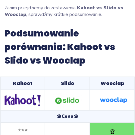
Zanim przejdziemy do zestawienia
Kahoot vs Slido vs
Wooclap
, sprawdźmy krótkie podsumowanie.
Podsumowanie
porównania:
Kahoot vs
Slido vs Wooclap
Kahoot
Slido
Wooclap
💲Cena💲
⭐️
⭐️
⭐️
🏆