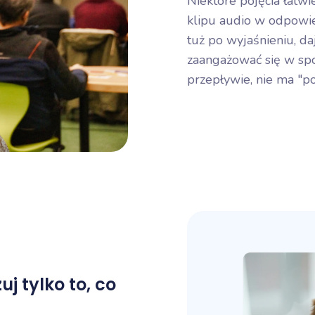
Niektóre pojęcia łatwi
klipu audio w odpowie
tuż po wyjaśnieniu, da
zaangażować się w spo
przepływie, nie ma "po
j tylko to, co