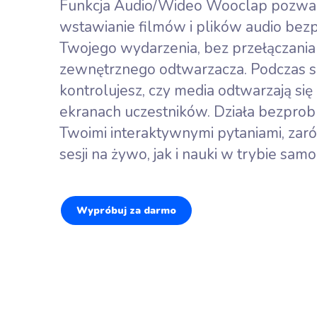
Sprawdź wied
Funkcja Audio/Wideo Wooclap pozwa
Burza mó
wstawianie filmów i plików audio bez
Zbierz każd
Twojego wydarzenia, bez przełączania 
uczestnika
zewnętrznego odtwarzacza. Podczas s
Głosowan
Odkryj, co 
kontrolujesz, czy media odtwarzają się
odbiorcy
ekranach uczestników. Działa bezpro
Twoimi interaktywnymi pytaniami, za
sesji na żywo, jak i nauki w trybie sam
Wypróbuj za darmo