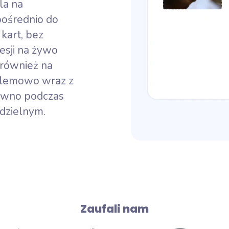
zę i zobacz wyniki od razu
la na
zgów
pośrednio do
TAKŻE OD WOOCLAP
y pomysł, od każdego
kart, bez
Wooflash
Aktywne ćwiczenie, które zostaje w
esji na żywo
ie na żywo
głowie
naprawdę myślą Twoi
 również na
blemowo wraz z
równo podczas
odzielnym.
Zaufali nam