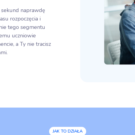
ci sekund naprawdę
zasu rozpoczęcia i
nie tego segmentu
czemu uczniowie
cie, a Ty nie tracisz
mi.
JAK TO DZIAŁA