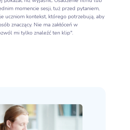
ej pokazać niż wyjaśnić. Osadzenie filmu lub
dnim momencie sesji, tuż przed pytaniem,
je uczniom kontekst, którego potrzebują, aby
sób znaczący. Nie ma zakłóceń w
zwól mi tylko znaleźć ten klip".