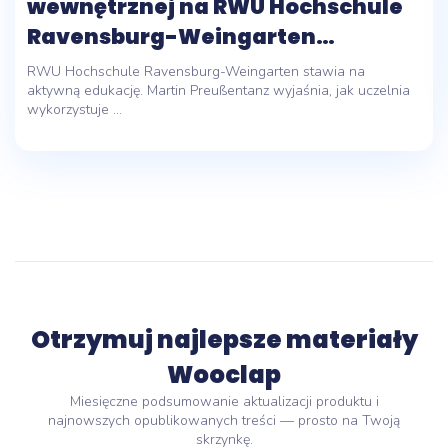
wewnętrznej na RWU Hochschule
Ravensburg-Weingarten
University of ...
RWU Hochschule Ravensburg-Weingarten stawia na
aktywną edukację. Martin Preußentanz wyjaśnia, jak uczelnia
wykorzystuje ...
Otrzymuj najlepsze materiały
Wooclap
Miesięczne podsumowanie aktualizacji produktu i
najnowszych opublikowanych treści — prosto na Twoją
skrzynkę.