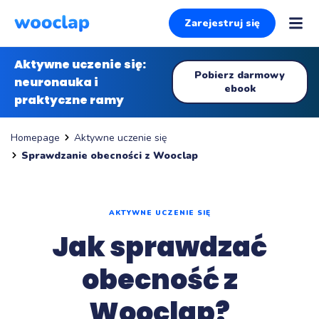
Zarejestruj się
Aktywne uczenie się:
Pobierz darmowy
neuronauka i
ebook
praktyczne ramy
Aktywne uczenie się
Homepage
Sprawdzanie obecności z Wooclap
AKTYWNE UCZENIE SIĘ
Jak sprawdzać
obecność z
Wooclap?