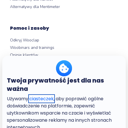
Alternatywy dla Mentimeter
Pomoc i zasoby
Odkryj Wooclap
Woobinars and trainings
Opinie klientów
Przegląd funkcji
Integracje LMS
Centrum pomocy
Twoja prywatność jest dla nas
ważna
Używamy
ciasteczek
, aby poprawić ogólne
O nas
doświadczenie na platformie, zapewnić
Firma
użytkownikom wsparcie na czacie i wyświetlać
Kariera
spersonalizowane reklamy na innych stronach
Regulamin
internetowych.