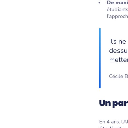
De
mani
étudiant
l’approch
Ils n
dessus
mette
Cécile 
Un pa
En 4 ans, l’