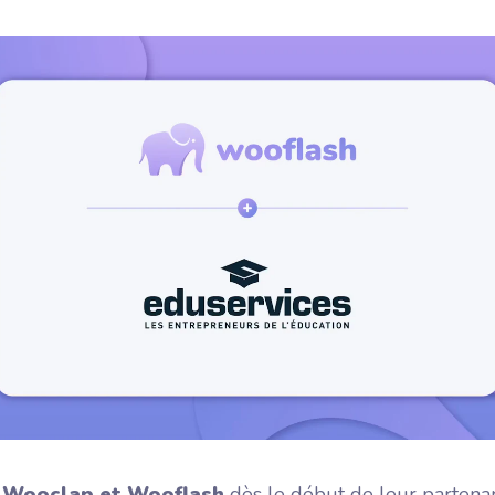
Tout ce qu'il y a à savoir sur la vie
chez Wooclap
Wooflash
Wooflash, la plateforme de
microlearning par Wooclap
t
Wooclap et Wooflash
dès le début de leur partenaria