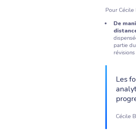
Pour Cécile
De mani
distanc
dispensé
partie d
révisions
Les f
analy
progre
Cécile 