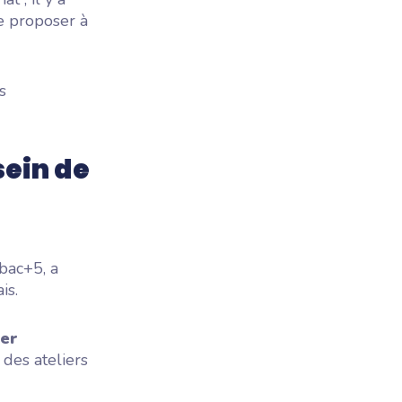
e proposer à
s
sein de
 bac+5, a
is.
rer
 des ateliers