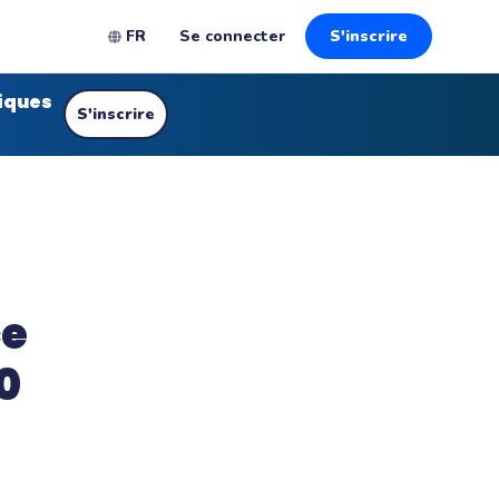
FR
Se connecter
S'inscrire
iques
S'inscrire
ce
0