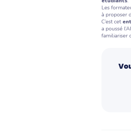
étudiants
.
Les formate
à proposer 
C’est cet
en
a poussé l’A
familiariser
Vou