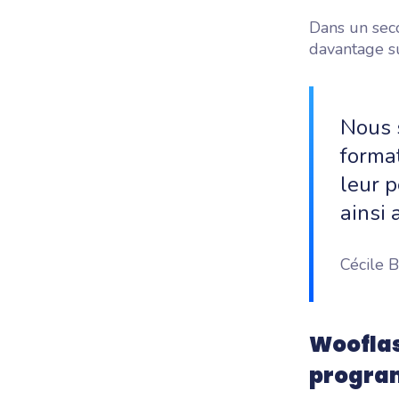
Dans un seco
davantage su
Nous 
format
leur 
ainsi
Cécile 
Wooflas
progra