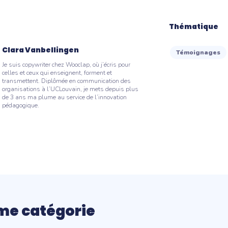
Thématique
Clara Vanbellingen
Témoignages
Je suis copywriter chez Wooclap, où j’écris pour
celles et ceux qui enseignent, forment et
transmettent. Diplômée en communication des
organisations à l’UCLouvain, je mets depuis plus
de 3 ans ma plume au service de l’innovation
pédagogique.
me catégorie