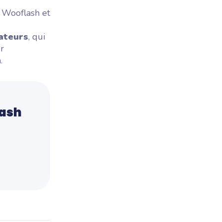
 Wooflash et
ateurs
, qui
r
.
lash