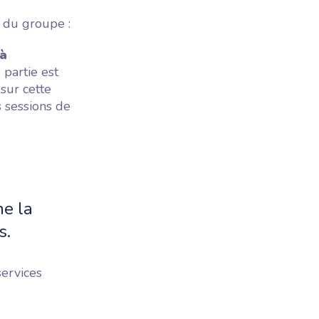
 du groupe :
 à
partie est
sur cette
 sessions de
ne la
s.
services