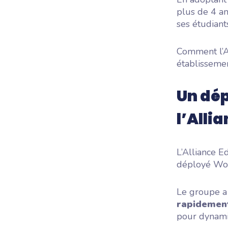
plus de 4 an
ses étudian
Comment l’A
établisseme
Un dép
l’Alli
L’Alliance E
déployé Woo
Le groupe 
rapidement
pour dynami