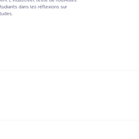
nt L'Industreet teste de nouvelles
tudiants dans les réflexions sur
tudes.