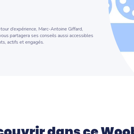
Tout ce qu'il y a à savoir sur la vie
chez Wooclap
Wooflash
tour d’expérience, Marc-Antoine Giffard,
Wooflash, la plateforme de
microlearning par Wooclap
ous partagera ses conseils aussi accessibles
ts, actifs et engagés.
couvrir dans ce Woo