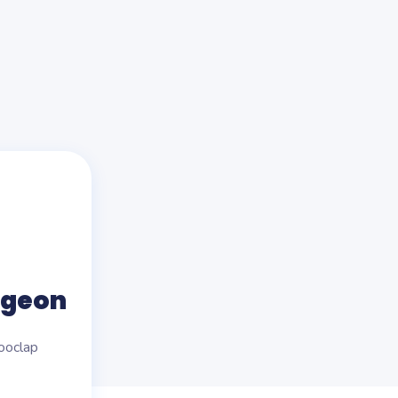
ugeon
ooclap