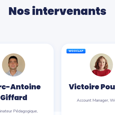
Nos intervenants
WOOCLAP
rc-Antoine
Victoire Po
Giffard
Account Manager, W
inateur Pédagogique,