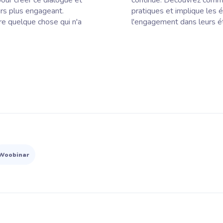
our créer ce dialogue et
continue. Découvrez comme
urs plus engageant.
pratiques et implique les é
ire quelque chose qui n'a
l'engagement dans leurs é
Woobinar