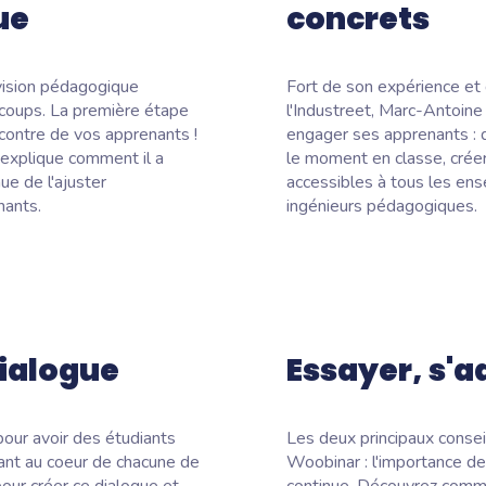
ue
concrets
 vision pédagogique
Fort de son expérience et 
s coups. La première étape
l'Industreet, Marc-Antoine
encontre de vos apprenants !
engager ses apprenants : d
 explique comment il a
le moment en classe, créer
ue de l'ajuster
accessibles à tous les ens
nants.
ingénieurs pédagogiques.
dialogue
Essayer, s'a
pour avoir des étudiants
Les deux principaux conseil
ant au coeur de chacune de
Woobinar : l'importance de 