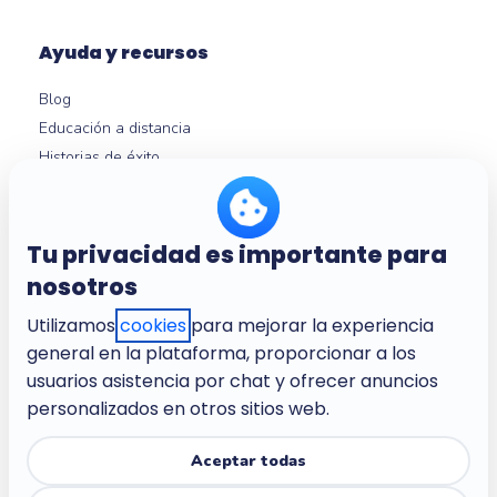
Ayuda y recursos
Blog
Educación a distancia
Historias de éxito
Expertos en neurociencia
Ayuda
Micro-learning
Tu privacidad es importante para
nosotros
Utilizamos
cookies
para mejorar la experiencia
Nosotros
general en la plataforma, proporcionar a los
Empresa
usuarios asistencia por chat y ofrecer anuncios
Empleo
personalizados en otros sitios web.
Condiciones del servicio
Política de privacidad
Aceptar todas
Política de privacidad para los niños