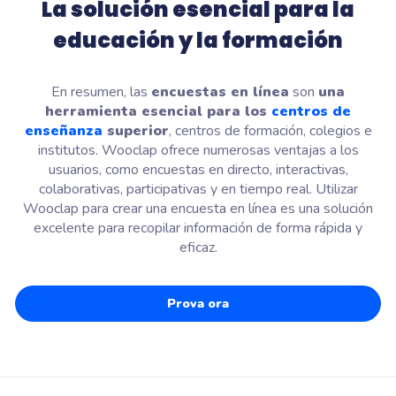
La solución esencial para la
educación y la formación
En resumen, las
encuestas en línea
son
una
herramienta esencial para los
centros de
enseñanza
superior
, centros de formación, colegios e
institutos. Wooclap ofrece numerosas ventajas a los
usuarios, como encuestas en directo, interactivas,
colaborativas, participativas y en tiempo real. Utilizar
Wooclap para crear una encuesta en línea es una solución
excelente para recopilar información de forma rápida y
eficaz.
Prova ora