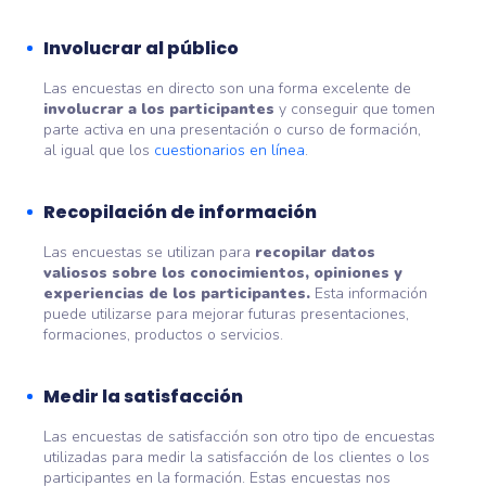
Involucrar al público
Las encuestas en directo son una forma excelente de
involucrar a los participantes
y conseguir que tomen
parte activa en una presentación o curso de formación,
al igual que los
cuestionarios en línea
.
Recopilación de información
Las encuestas se utilizan para
recopilar datos
valiosos sobre los conocimientos, opiniones y
experiencias de los participantes.
Esta información
puede utilizarse para mejorar futuras presentaciones,
formaciones, productos o servicios.
Medir la satisfacción
Las encuestas de satisfacción son otro tipo de encuestas
utilizadas para medir la satisfacción de los clientes o los
participantes en la formación. Estas encuestas nos