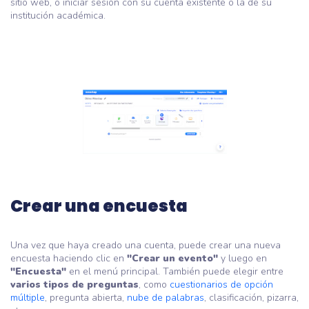
sitio web, o iniciar sesión con su cuenta existente o la de su
institución académica.
Crear una encuesta
Una vez que haya creado una cuenta, puede crear una nueva
encuesta haciendo clic en
"Crear un evento"
y luego en
"Encuesta"
en el menú principal. También puede elegir entre
varios tipos de preguntas
, como
cuestionarios de opción
múltiple
, pregunta abierta,
nube de palabras
, clasificación, pizarra,