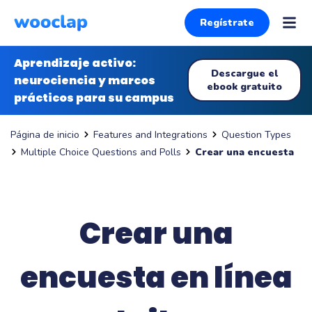
Regístrate
Aprendizaje activo:
Descargue el
neurociencia y marcos
ebook gratuito
prácticos para su campus
Features and Integrations
Question Types
Página de inicio
Multiple Choice Questions and Polls
Crear una encuesta
Crear una
encuesta en línea