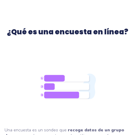
¿Qué es una encuesta en línea?
Una encuesta es un sondeo que
recoge datos de un grupo