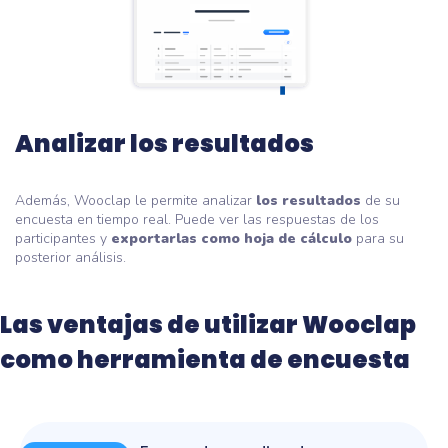
Analizar los resultados
Además, Wooclap le permite analizar
los resultados
de su
encuesta en tiempo real. Puede ver las respuestas de los
participantes y
exportarlas como hoja de cálculo
para su
posterior análisis.
Las ventajas de utilizar Wooclap
como herramienta de encuesta