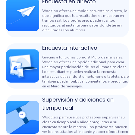
Encuesta en directo
Wooclap ofrece una rápida encuesta en directo, lo
que significa que los resultados se muestran en
tiempo real. Los profesores pueden ver los
resultados al instante para saber dónde tienen
dificultades los alumnos.
Encuesta interactivo
Gracias a funciones como el Muro de mensajes,
Wooclap ofrece una opción adicional para crear
una mayor participación de los alumnos en clase.
Los estudiantes pueden realizar la encuesta
interactiva utilizando el smartphone o tableta, pero
también pueden publicar comentarios y preguntas
en el Muro de mensajes.
Supervisión y adiciones en
tiempo real
Wooclap permite a los profesores supervisar su
clase en tiempo real y añadir preguntas a su
encuesta sobre la marcha. Los profesores pueden
ver los resultados al instante y saber dónde tienen