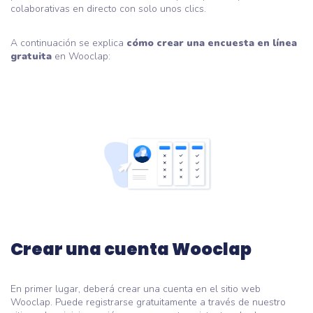
colaborativas en directo con solo unos clics.
A continuación se explica
cómo crear una encuesta en línea
gratuita
en Wooclap:
Crear una cuenta Wooclap
En primer lugar, deberá crear una cuenta en el sitio web
Wooclap. Puede registrarse gratuitamente a través de nuestro