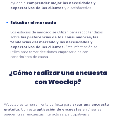
ayudan a
comprender mejor las necesidades y
expectativas de los clientes
y a satisfacerlas.
Estudiar el mercado
Los estudios de mercado se utilizan para recopilar datos
sobre
las preferencias de los consumidores, las
tendencias del mercado y las necesidades y
expectativas de los clientes.
Esta información se
utiliza para tomar decisiones empresariales con
conocimiento de causa.
¿Cómo realizar una encuesta
con Wooclap?
Wooclap es la herramienta perfecta para
crear una encuesta
gratuita
. Con esta
aplicación de encuestas
en línea, se
pueden crear encuestas interactivas, participativas y